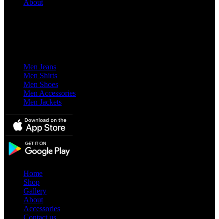
About
For Her
For Him
Men Jeans
Men Shirts
Men Shoes
Men Accessories
Men Jackets
Home
Shop
Gallery
About
Accessories
Contact us