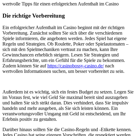
wertvolle Tipps für einen erfolgreichen Aufenthalt im Casino
Die richtige Vorbereitung
Ein erfolgreicher Aufenthalt im Casino beginnt mit der richtigen
Vorbereitung. Zunächst sollten Sie sich über die verschiedenen
Spiele informieren, die angeboten werden. Jedes Spiel hat eigene
Regeln und Strategien. Ob Roulette, Poker oder Spielautomaten –
sich mit den Spielmechaniken vertraut zu machen, kann Ihre
Gewinnchancen erheblich steigern. Lesen Sie Strategien und
Erfahrungsberichte, um ein Gefühl für die Spiele zu bekommen.
Zudem können Sie auf
https://casinobossy-casino.de/
nach
wertvollen Informationen suchen, um besser vorbereitet zu sein.
Außerdem ist es wichtig, sich ein festes Budget zu setzen. Legen Sie
im Voraus fest, wie viel Geld Sie maximal bereit sind auszugeben
und halten Sie sich strikt daran. Dies verhindert, dass Sie impulsiv
handeln und mehr ausgeben, als Sie sich leisten können. Ein
verantwortungsvoller Umgang mit Geld ist entscheidend, um Ihr
Erlebnis positiv zu gestalten.
Darüber hinaus sollten Sie die Casino-Regeln und -Etikette kennen.
Jedes Casino hat seine eigenen Vorschriften, die respektiert werden