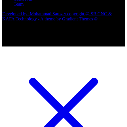
Team
Developed by: Mohammad Saroz // copyright @ SB CNC &
KAFA Technology - A theme by Gradient Themes ©