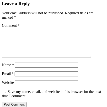
Leave a Reply
Your email address will not be published.
Required fields are
marked
*
Comment
*
Name
*
Email
*
Website
Save my name, email, and website in this browser for the next
time I comment.