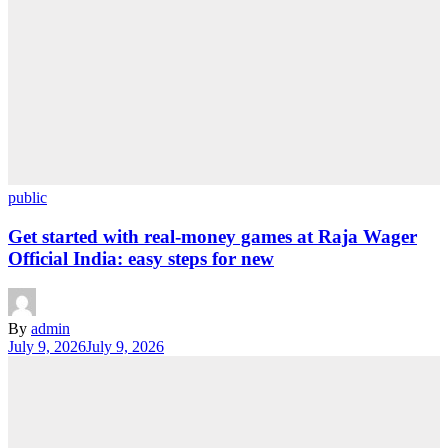
public
Get started with real-money games at Raja Wager
Official India: easy steps for new
By
admin
July 9, 2026
July 9, 2026