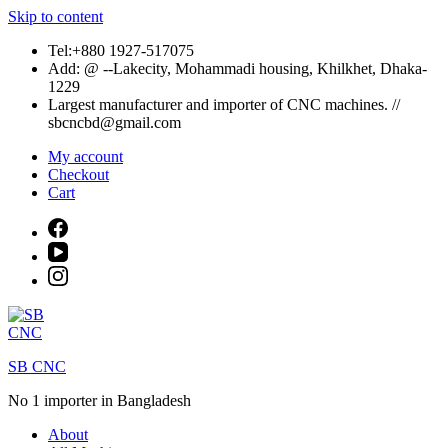
Skip to content
Tel:+880 1927-517075
Add: @ --Lakecity, Mohammadi housing, Khilkhet, Dhaka-
1229
Largest manufacturer and importer of CNC machines. //
sbcncbd@gmail.com
My account
Checkout
Cart
SB CNC
No 1 importer in Bangladesh
About