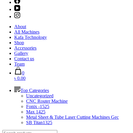
About
All Machines
Kafa Technology
Shop
Accessories
Gallery
Contact us
Team
0
৳ 0.00
Top Categories
Uncategorized
CNC Router Machine
Fonix -1525
Max 1425
Metal Sheet & Tube Laser Cutting Machines Gec
SB Titan1325