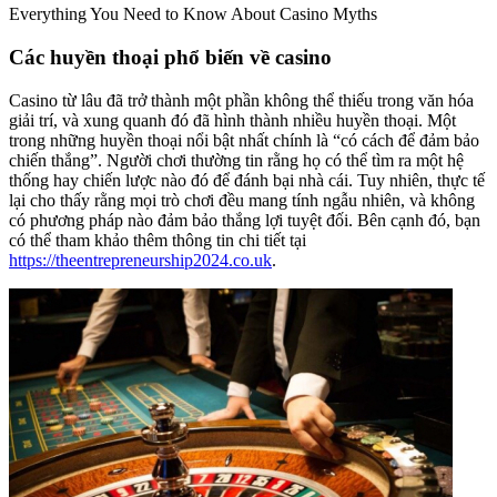
Everything You Need to Know About Casino Myths
Các huyền thoại phổ biến về casino
Casino từ lâu đã trở thành một phần không thể thiếu trong văn hóa
giải trí, và xung quanh đó đã hình thành nhiều huyền thoại. Một
trong những huyền thoại nổi bật nhất chính là “có cách để đảm bảo
chiến thắng”. Người chơi thường tin rằng họ có thể tìm ra một hệ
thống hay chiến lược nào đó để đánh bại nhà cái. Tuy nhiên, thực tế
lại cho thấy rằng mọi trò chơi đều mang tính ngẫu nhiên, và không
có phương pháp nào đảm bảo thắng lợi tuyệt đối. Bên cạnh đó, bạn
có thể tham khảo thêm thông tin chi tiết tại
https://theentrepreneurship2024.co.uk
.