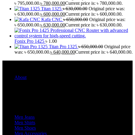
৳ 795,000.00.
৳
780,000.00
Current price is: ৳ 780,000.00.
Titan 1325
৳
630,000.00
Original price was:
৳ 630,000.00.
৳
600,000.00
Current price is: ৳ 600,000.00.
Kafa CNC
৳
650,000.00
Original price was:
৳ 650,000.00.
৳
630,000.00
Current price is: ৳ 630,000.00.
Fonix Pro 1425
৳
1.00
Titan Pro 1325
৳
650,000.00
Original price
was: ৳ 650,000.00.
৳
640,000.00
Current price is: ৳ 640,000.00.
Quick Links
About
For Her
For Him
Men Jeans
Men Shirts
Men Shoes
Men Accessories