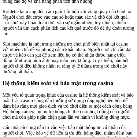
trung cao độ và khả năng phân tích tình huống.
Roulette lại mang đến cảm giác hồi hộp với vòng quay của bánh xe.
Người chơi đặt cược vào các số hoặc màu sắc và chờ đợi kết quả.
Trò chơi này hoàn toàn dựa vào sự ngẫu nhiên, tuy nhiên, nhiều
người vẫn tìm cách phân tích các kết quả trước đó để dự đoán tương
lai.
Slot machine là một trong những trò chơi phổ biến nhất tại casino,
với nhiều chủ đề và phong cách khác nhau. Người chơi chỉ cần đặt
cược và kéo cần gạt để xem liệu họ có thể nhận được hàng triệu
đồng từ những hình ảnh may mắn hay không. Tuy nhiên, hầu hết
người chơi đều không nhận ra rằng tỷ lệ thắng trong trò chơi này
thường rất thấp.
Hệ thống kiểm soát và bảo mật trong casino
Một yếu tố quan trọng khác của casino là hệ thống kiểm soát và bảo
mật. Các casino hàng đầu thường sử dụng công nghệ tiên tiến để
đảm bảo rằng mọi giao dịch và trò chơi diễn ra một cách công bằng.
Hệ thống camera an ninh không chỉ theo dõi hoạt động của người
chơi mà còn giúp ngăn chặn gian lận và hành vi không đúng mực.
Các nhà cái cũng đầu tư vào việc bảo mật thông tin cá nhân của
người chơi. Việc bảo vệ dữ liệu là ưu tiên hàng đầu, nhằm đảm bảo