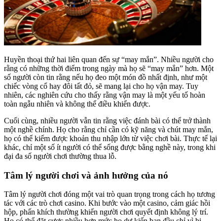
Huyền thoại thứ hai liên quan đến sự “may mắn”. Nhiều người cho
rằng có những thời điểm trong ngày mà họ sẽ “may mắn” hơn. Một
số người còn tin rằng nếu họ đeo một món đồ nhất định, như một
chiếc vòng cổ hay đôi tất đỏ, sẽ mang lại cho họ vận may. Tuy
nhiên, các nghiên cứu cho thấy rằng vận may là một yếu tố hoàn
toàn ngẫu nhiên và không thể điều khiển được.
Cuối cùng, nhiều người vẫn tin rằng việc đánh bài có thể trở thành
một nghề chính. Họ cho rằng chỉ cần có kỹ năng và chút may mắn,
họ có thể kiếm được khoản thu nhập lớn từ việc chơi bài. Thực tế lại
khác, chỉ một số ít người có thể sống được bằng nghề này, trong khi
đại đa số người chơi thường thua lỗ.
Tâm lý người chơi và ảnh hưởng của nó
Tâm lý người chơi đóng một vai trò quan trọng trong cách họ tương
tác với các trò chơi casino. Khi bước vào một casino, cảm giác hồi
hộp, phấn khích thường khiến người chơi quyết định không lý trí.
Họ có thể đặt cược nhiều hơn mức họ dự kiến ban đầu chỉ vì bị