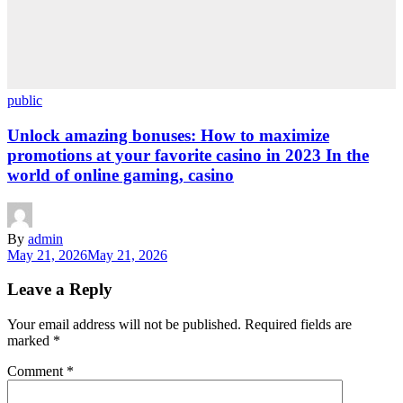
public
Unlock amazing bonuses: How to maximize
promotions at your favorite casino in 2023 In the
world of online gaming, casino
By
admin
May 21, 2026
May 21, 2026
Leave a Reply
Your email address will not be published.
Required fields are
marked
*
Comment
*