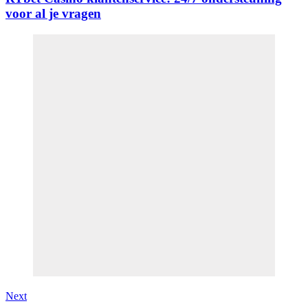
voor al je vragen
Next