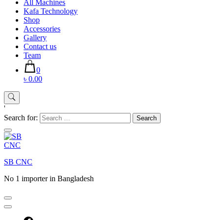
All Machines
Kafa Technology
Shop
Accessories
Gallery
Contact us
Team
0
৳ 0.00
'
Search for:
SB CNC
No 1 importer in Bangladesh