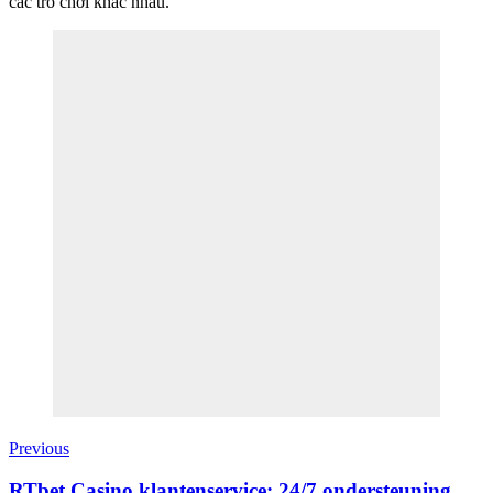
các trò chơi khác nhau.
Previous
RTbet Casino klantenservice: 24/7 ondersteuning