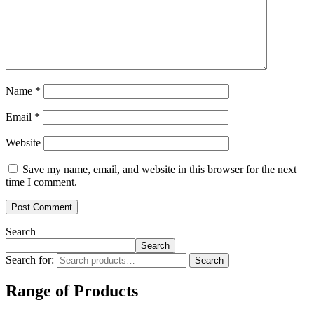
Name
*
Email
*
Website
Save my name, email, and website in this browser for the next
time I comment.
Search
Search
Search for:
Search
Range of Products