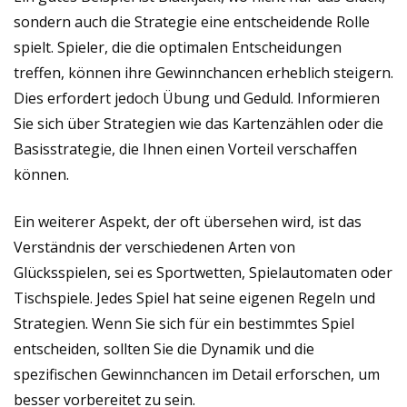
sondern auch die Strategie eine entscheidende Rolle
spielt. Spieler, die die optimalen Entscheidungen
treffen, können ihre Gewinnchancen erheblich steigern.
Dies erfordert jedoch Übung und Geduld. Informieren
Sie sich über Strategien wie das Kartenzählen oder die
Basisstrategie, die Ihnen einen Vorteil verschaffen
können.
Ein weiterer Aspekt, der oft übersehen wird, ist das
Verständnis der verschiedenen Arten von
Glücksspielen, sei es Sportwetten, Spielautomaten oder
Tischspiele. Jedes Spiel hat seine eigenen Regeln und
Strategien. Wenn Sie sich für ein bestimmtes Spiel
entscheiden, sollten Sie die Dynamik und die
spezifischen Gewinnchancen im Detail erforschen, um
besser vorbereitet zu sein.