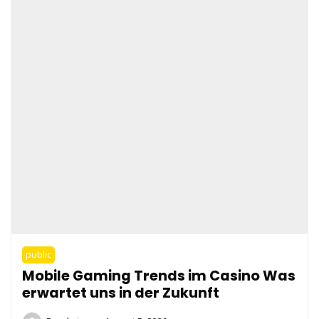
public
Mobile Gaming Trends im Casino Was
erwartet uns in der Zukunft