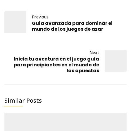
Previous
Guía avanzada para dominar el
mundo de los juegos de azar
Next
Inicia tu aventura en el juego guía
para principiantes en el mundo de
las apuestas
Similar Posts