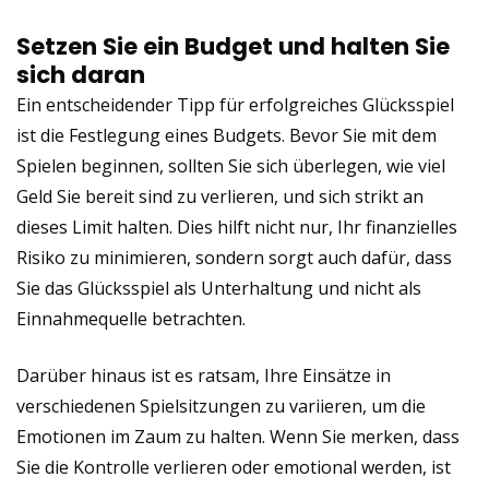
Setzen Sie ein Budget und halten Sie
sich daran
Ein entscheidender Tipp für erfolgreiches Glücksspiel
ist die Festlegung eines Budgets. Bevor Sie mit dem
Spielen beginnen, sollten Sie sich überlegen, wie viel
Geld Sie bereit sind zu verlieren, und sich strikt an
dieses Limit halten. Dies hilft nicht nur, Ihr finanzielles
Risiko zu minimieren, sondern sorgt auch dafür, dass
Sie das Glücksspiel als Unterhaltung und nicht als
Einnahmequelle betrachten.
Darüber hinaus ist es ratsam, Ihre Einsätze in
verschiedenen Spielsitzungen zu variieren, um die
Emotionen im Zaum zu halten. Wenn Sie merken, dass
Sie die Kontrolle verlieren oder emotional werden, ist