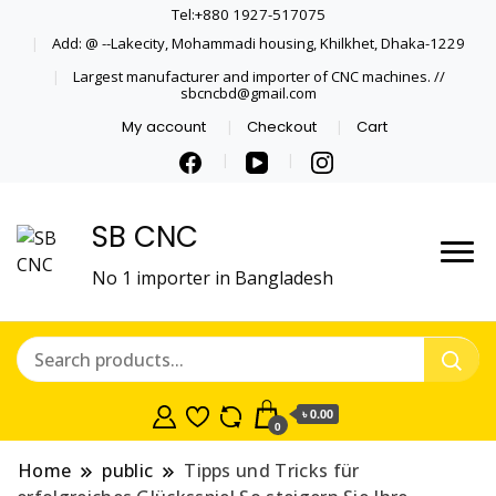
Tel:+880 1927-517075
Add: @ --Lakecity, Mohammadi housing, Khilkhet, Dhaka-1229
Largest manufacturer and importer of CNC machines. //
sbcncbd@gmail.com
My account
Checkout
Cart
SB CNC
No 1 importer in Bangladesh
৳ 0.00
0
Home
public
Tipps und Tricks für