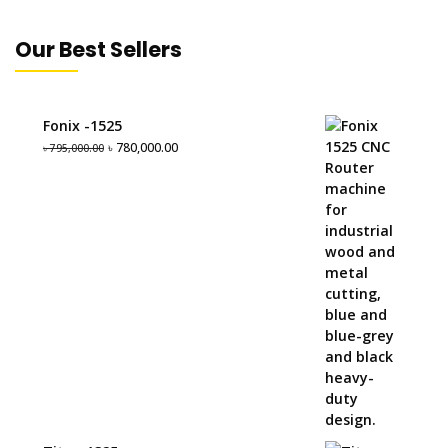
Our Best Sellers
Fonix -1525
Original
Current
৳
780,000.00
৳
795,000.00
price
price
was:
is:
৳ 795,000.00.
৳ 780,000.00.