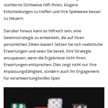
nüchterne Sichtweise hilft Ihnen, klügere
Entscheidungen zu treffen und Ihre Spielweise besser
zu steuern.
Darüber hinaus kann es hilfreich sein, eine
Gewinnstrategie zu entwickeln, die auf Ihren
persönlichen Zielen basiert. Setzen Sie sich realistische
Erwartungen und seien Sie bereit, Ihre Strategie
anzupassen, wenn die Ergebnisse nicht Ihren
Erwartungen entsprechen. Dies zeigt nicht nur Ihre
Anpassungsfähigkeit, sondern auch Ihr Engagement
für verantwortungsvolles Spiel.