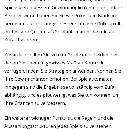
Spiele bieten bessere Gewinnmöglichkeiten als andere.
Beispielsweise haben Spiele wie Poker und Blackjack,
bei denen auch strategisches Denken eine Rolle spielt,
oft bessere Quoten als Spielautomaten, die rein auf
Zufall basieren.
Zusätzlich sollten Sie sich für Spiele entscheiden, bei
denen Sie über ein gewisses Maß an Kontrolle
verfügen. Indem Sie Strategien anwenden, können Sie
Ihre Gewinnchancen erhöhen. Bei Spielautomaten
hingegen sind die Ergebnisse vollständig vom Zufall
abhängig, und es gibt wenig, was Sie tun können, um
Ihre Chancen zu verbessern.
Ein weiterer wichtiger Punkt ist, die Regeln und die
Auszahlungsstrukturen jedes Spiels zu verstehen.