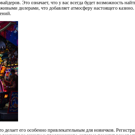
вайдеров. Это означает, что у вас всегда будет возможность на
ь с живыми дилерами, что добавляет атмосферу настоящего казин
ений.
то делает его особенно привлекательным для новичков. Регистра