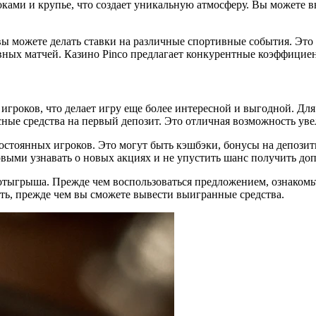
ками и крупье, что создает уникальную атмосферу. Вы можете в
е вы можете делать ставки на различные спортивные события. Эт
вных матчей. Казино Pinco предлагает конкурентные коэффицие
 игроков, что делает игру еще более интересной и выгодной. Дл
ные средства на первый депозит. Это отличная возможность уве
постоянных игроков. Это могут быть кэшбэки, бонусы на депози
рвыми узнавать о новых акциях и не упустить шанс получить д
тыгрыша. Прежде чем воспользоваться предложением, ознакомьт
ть, прежде чем вы сможете вывести выигранные средства.