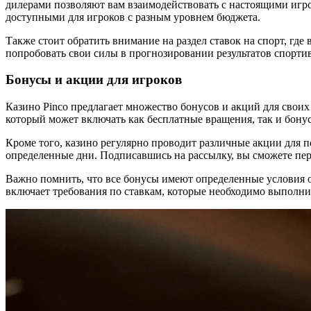
дилерами позволяют вам взаимодействовать с настоящими игро
доступными для игроков с разным уровнем бюджета.
Также стоит обратить внимание на раздел ставок на спорт, гд
попробовать свои силы в прогнозировании результатов спорти
Бонусы и акции для игроков
Казино Pinco предлагает множество бонусов и акций для своих
который может включать как бесплатные вращения, так и бонус
Кроме того, казино регулярно проводит различные акции для 
определенные дни. Подписавшись на рассылку, вы сможете пе
Важно помнить, что все бонусы имеют определенные условия о
включает требования по ставкам, которые необходимо выполни