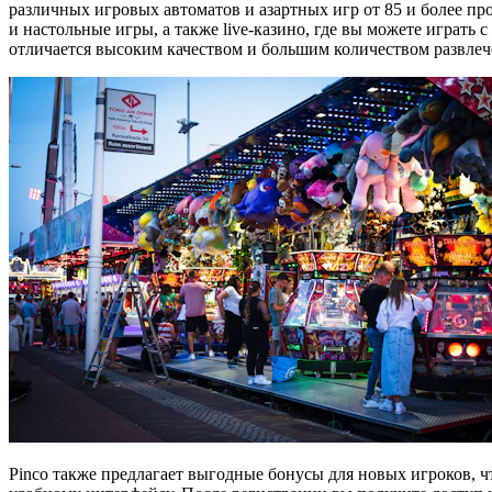
различных игровых автоматов и азартных игр от 85 и более про
и настольные игры, а также live-казино, где вы можете играт
отличается высоким качеством и большим количеством развлеч
Pinco также предлагает выгодные бонусы для новых игроков, ч