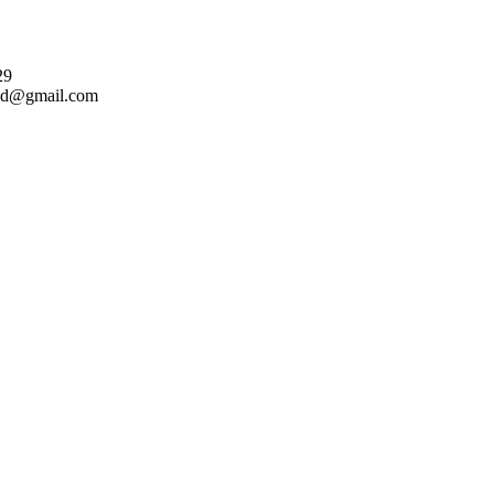
29
cbd@gmail.com