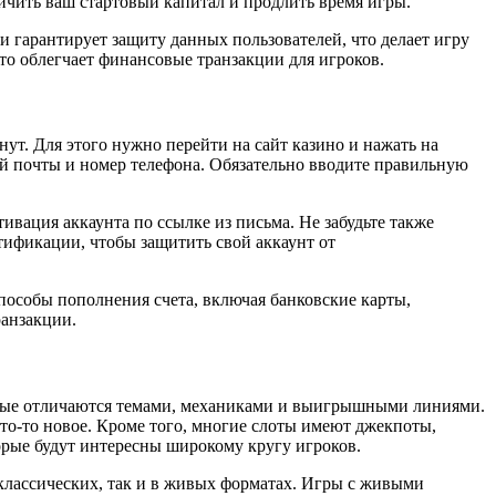
ичить ваш стартовый капитал и продлить время игры.
и гарантирует защиту данных пользователей, что делает игру
то облегчает финансовые транзакции для игроков.
нут. Для этого нужно перейти на сайт казино и нажать на
ой почты и номер телефона. Обязательно вводите правильную
вация аккаунта по ссылке из письма. Не забудьте также
тификации, чтобы защитить свой аккаунт от
способы пополнения счета, включая банковские карты,
ранзакции.
торые отличаются темами, механиками и выигрышными линиями.
что-то новое. Кроме того, многие слоты имеют джекпоты,
рые будут интересны широкому кругу игроков.
 классических, так и в живых форматах. Игры с живыми