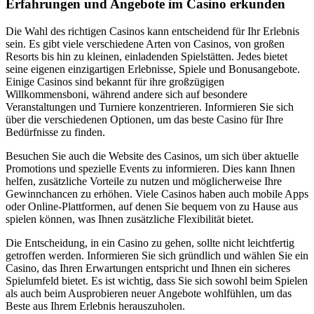
Erfahrungen und Angebote im Casino erkunden
Die Wahl des richtigen Casinos kann entscheidend für Ihr Erlebnis
sein. Es gibt viele verschiedene Arten von Casinos, von großen
Resorts bis hin zu kleinen, einladenden Spielstätten. Jedes bietet
seine eigenen einzigartigen Erlebnisse, Spiele und Bonusangebote.
Einige Casinos sind bekannt für ihre großzügigen
Willkommensboni, während andere sich auf besondere
Veranstaltungen und Turniere konzentrieren. Informieren Sie sich
über die verschiedenen Optionen, um das beste Casino für Ihre
Bedürfnisse zu finden.
Besuchen Sie auch die Website des Casinos, um sich über aktuelle
Promotions und spezielle Events zu informieren. Dies kann Ihnen
helfen, zusätzliche Vorteile zu nutzen und möglicherweise Ihre
Gewinnchancen zu erhöhen. Viele Casinos haben auch mobile Apps
oder Online-Plattformen, auf denen Sie bequem von zu Hause aus
spielen können, was Ihnen zusätzliche Flexibilität bietet.
Die Entscheidung, in ein Casino zu gehen, sollte nicht leichtfertig
getroffen werden. Informieren Sie sich gründlich und wählen Sie ein
Casino, das Ihren Erwartungen entspricht und Ihnen ein sicheres
Spielumfeld bietet. Es ist wichtig, dass Sie sich sowohl beim Spielen
als auch beim Ausprobieren neuer Angebote wohlfühlen, um das
Beste aus Ihrem Erlebnis herauszuholen.