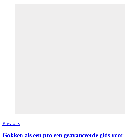
Previous
Gokken als een pro een geavanceerde gids voor