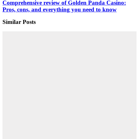
Comprehensive review of Golden Panda Casino:
Pros, cons, and everything you need to know
Similar Posts