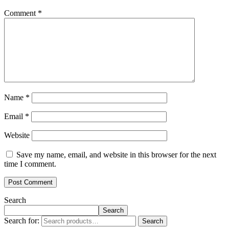
Comment
*
Name
*
Email
*
Website
Save my name, email, and website in this browser for the next
time I comment.
Search
Search
Search for:
Search