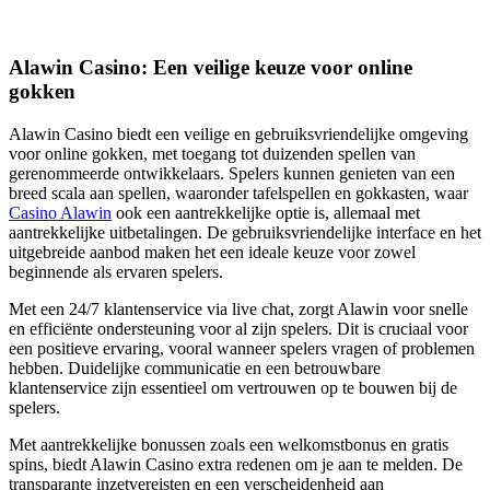
Alawin Casino: Een veilige keuze voor online
gokken
Alawin Casino biedt een veilige en gebruiksvriendelijke omgeving
voor online gokken, met toegang tot duizenden spellen van
gerenommeerde ontwikkelaars. Spelers kunnen genieten van een
breed scala aan spellen, waaronder tafelspellen en gokkasten, waar
Casino Alawin
ook een aantrekkelijke optie is, allemaal met
aantrekkelijke uitbetalingen. De gebruiksvriendelijke interface en het
uitgebreide aanbod maken het een ideale keuze voor zowel
beginnende als ervaren spelers.
Met een 24/7 klantenservice via live chat, zorgt Alawin voor snelle
en efficiënte ondersteuning voor al zijn spelers. Dit is cruciaal voor
een positieve ervaring, vooral wanneer spelers vragen of problemen
hebben. Duidelijke communicatie en een betrouwbare
klantenservice zijn essentieel om vertrouwen op te bouwen bij de
spelers.
Met aantrekkelijke bonussen zoals een welkomstbonus en gratis
spins, biedt Alawin Casino extra redenen om je aan te melden. De
transparante inzetvereisten en een verscheidenheid aan