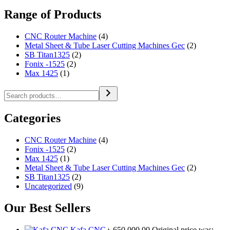
Range of Products
CNC Router Machine
(4)
Metal Sheet & Tube Laser Cutting Machines Gec
(2)
SB Titan1325
(2)
Fonix -1525
(2)
Max 1425
(1)
Categories
CNC Router Machine
(4)
Fonix -1525
(2)
Max 1425
(1)
Metal Sheet & Tube Laser Cutting Machines Gec
(2)
SB Titan1325
(2)
Uncategorized
(9)
Our Best Sellers
Kafa CNC
৳
650,000.00
Original price was: