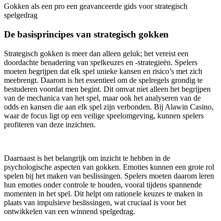
Gokken als een pro een geavanceerde gids voor strategisch
spelgedrag
De basisprincipes van strategisch gokken
Strategisch gokken is meer dan alleen geluk; het vereist een
doordachte benadering van spelkeuzes en -strategieën. Spelers
moeten begrijpen dat elk spel unieke kansen en risico’s met zich
meebrengt. Daarom is het essentieel om de spelregels grondig te
bestuderen voordat men begint. Dit omvat niet alleen het begrijpen
van de mechanica van het spel, maar ook het analyseren van de
odds en kansen die aan elk spel zijn verbonden. Bij Alawin Casino,
waar de focus ligt op een veilige speelomgeving, kunnen spelers
profiteren van deze inzichten.
Daarnaast is het belangrijk om inzicht te hebben in de
psychologische aspecten van gokken. Emoties kunnen een grote rol
spelen bij het maken van beslissingen. Spelers moeten daarom leren
hun emoties onder controle te houden, vooral tijdens spannende
momenten in het spel. Dit helpt om rationele keuzes te maken in
plaats van impulsieve beslissingen, wat cruciaal is voor het
ontwikkelen van een winnend spelgedrag.