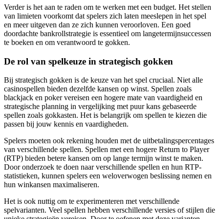
Verder is het aan te raden om te werken met een budget. Het stellen
van limieten voorkomt dat spelers zich laten meeslepen in het spel
en meer uitgeven dan ze zich kunnen veroorloven. Een goed
doordachte bankrollstrategie is essentieel om langetermijnsuccessen
te boeken en om verantwoord te gokken.
De rol van spelkeuze in strategisch gokken
Bij strategisch gokken is de keuze van het spel cruciaal. Niet alle
casinospellen bieden dezelfde kansen op winst. Spellen zoals
blackjack en poker vereisen een hogere mate van vaardigheid en
strategische planning in vergelijking met puur kans gebaseerde
spellen zoals gokkasten. Het is belangrijk om spellen te kiezen die
passen bij jouw kennis en vaardigheden.
Spelers moeten ook rekening houden met de uitbetalingspercentages
van verschillende spellen. Spellen met een hogere Return to Player
(RTP) bieden betere kansen om op lange termijn winst te maken.
Door onderzoek te doen naar verschillende spellen en hun RTP-
statistieken, kunnen spelers een weloverwogen beslissing nemen en
hun winkansen maximaliseren.
Het is ook nuttig om te experimenteren met verschillende
spelvarianten. Veel spellen hebben verschillende versies of stijlen die
unieke strategieën vereisen. Door te oefenen met deze varianten