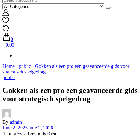
0
৳ 0.00
Home
public
Gokken als een pro een geavanceerde gids voor
strategisch spelgedrag
public
Gokken als een pro een geavanceerde gids
voor strategisch spelgedrag
By
admin
June 2, 2026
June 2, 2026
4 minutes, 33 seconds Read