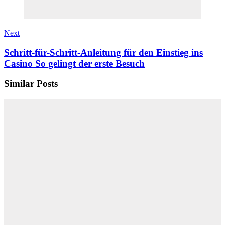
Next
Schritt-für-Schritt-Anleitung für den Einstieg ins
Casino So gelingt der erste Besuch
Similar Posts