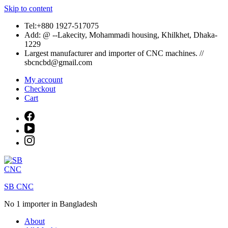
Skip to content
Tel:+880 1927-517075
Add: @ --Lakecity, Mohammadi housing, Khilkhet, Dhaka-
1229
Largest manufacturer and importer of CNC machines. //
sbcncbd@gmail.com
My account
Checkout
Cart
SB CNC
No 1 importer in Bangladesh
About