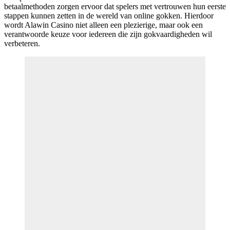
betaalmethoden zorgen ervoor dat spelers met vertrouwen hun eerste
stappen kunnen zetten in de wereld van online gokken. Hierdoor
wordt Alawin Casino niet alleen een plezierige, maar ook een
verantwoorde keuze voor iedereen die zijn gokvaardigheden wil
verbeteren.