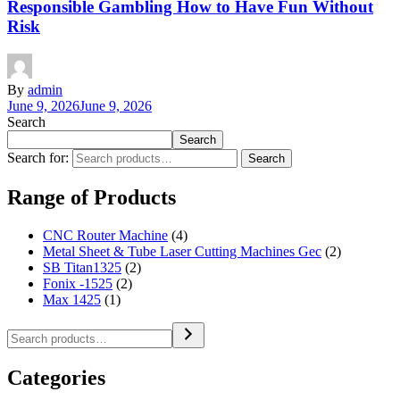
Responsible Gambling How to Have Fun Without
Risk
By
admin
June 9, 2026
June 9, 2026
Search
Search
Search for:
Search
Range of Products
CNC Router Machine
(4)
Metal Sheet & Tube Laser Cutting Machines Gec
(2)
SB Titan1325
(2)
Fonix -1525
(2)
Max 1425
(1)
Categories