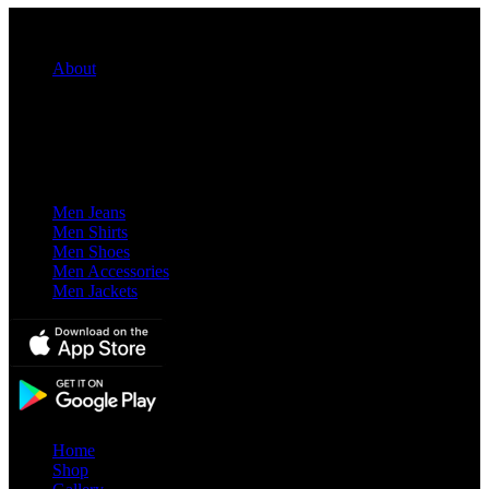
Quick Links
About
For Her
For Him
Men Jeans
Men Shirts
Men Shoes
Men Accessories
Men Jackets
Home
Shop