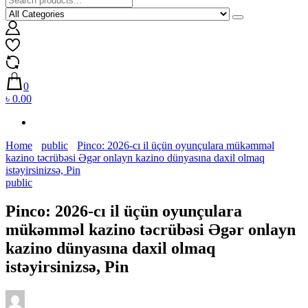
0
৳ 0.00
Home
public
Pinco: 2026-cı il üçün oyunçulara mükəmməl
kazino təcrübəsi Əgər onlayn kazino dünyasına daxil olmaq
istəyirsinizsə, Pin
public
Pinco: 2026-cı il üçün oyunçulara
mükəmməl kazino təcrübəsi Əgər onlayn
kazino dünyasına daxil olmaq
istəyirsinizsə, Pin