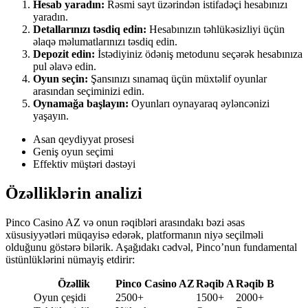
Hesab yaradın:
Rəsmi sayt üzərindən istifadəçi hesabınızı
yaradın.
Detallarınızı təsdiq edin:
Hesabınızın təhlükəsizliyi üçün
əlaqə məlumatlarınızı təsdiq edin.
Depozit edin:
İstədiyiniz ödəniş metodunu seçərək hesabınıza
pul əlavə edin.
Oyun seçin:
Şansınızı sınamaq üçün müxtəlif oyunlar
arasından seçiminizi edin.
Oynamağa başlayın:
Oyunları oynayaraq əyləncənizi
yaşayın.
Asan qeydiyyat prosesi
Geniş oyun seçimi
Effektiv müştəri dəstəyi
Özəlliklərin analizi
Pinco Casino AZ və onun rəqibləri arasındakı bəzi əsas
xüsusiyyətləri müqayisə edərək, platformanın niyə seçilməli
olduğunu göstərə bilərik. Aşağıdakı cədvəl, Pinco’nun fundamental
üstünlüklərini nümayiş etdirir:
Özəllik
Pinco Casino AZ
Rəqib A
Rəqib B
Oyun çeşidi
2500+
1500+
2000+