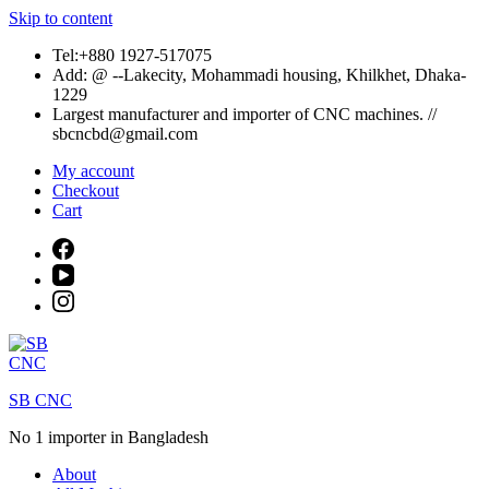
Skip to content
Tel:+880 1927-517075
Add: @ --Lakecity, Mohammadi housing, Khilkhet, Dhaka-
1229
Largest manufacturer and importer of CNC machines. //
sbcncbd@gmail.com
My account
Checkout
Cart
SB CNC
No 1 importer in Bangladesh
About