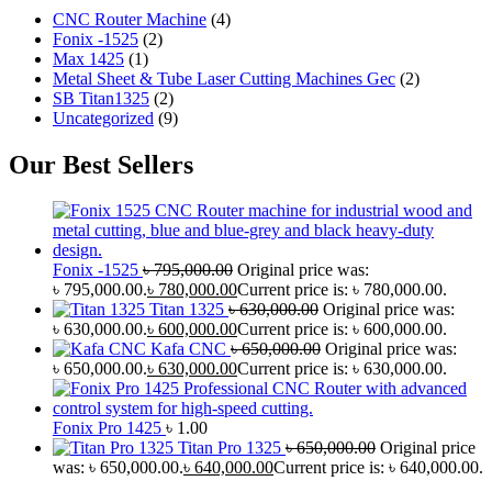
CNC Router Machine
(4)
Fonix -1525
(2)
Max 1425
(1)
Metal Sheet & Tube Laser Cutting Machines Gec
(2)
SB Titan1325
(2)
Uncategorized
(9)
Our Best Sellers
Fonix -1525
৳
795,000.00
Original price was:
৳ 795,000.00.
৳
780,000.00
Current price is: ৳ 780,000.00.
Titan 1325
৳
630,000.00
Original price was:
৳ 630,000.00.
৳
600,000.00
Current price is: ৳ 600,000.00.
Kafa CNC
৳
650,000.00
Original price was:
৳ 650,000.00.
৳
630,000.00
Current price is: ৳ 630,000.00.
Fonix Pro 1425
৳
1.00
Titan Pro 1325
৳
650,000.00
Original price
was: ৳ 650,000.00.
৳
640,000.00
Current price is: ৳ 640,000.00.