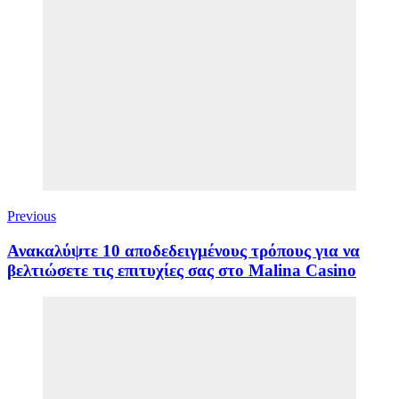
Previous
Ανακαλύψτε 10 αποδεδειγμένους τρόπους για να
βελτιώσετε τις επιτυχίες σας στο Malina Casino