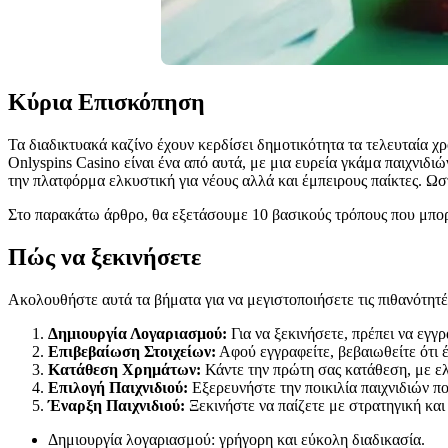
Κύρια Επισκόπηση
Τα διαδικτυακά καζίνο έχουν κερδίσει δημοτικότητα τα τελευταία χ
Onlyspins Casino είναι ένα από αυτά, με μια ευρεία γκάμα παιχνιδ
την πλατφόρμα ελκυστική για νέους αλλά και έμπειρους παίκτες. Ωστ
Στο παρακάτω άρθρο, θα εξετάσουμε 10 βασικούς τρόπους που μπορο
Πώς να ξεκινήσετε
Ακολουθήστε αυτά τα βήματα για να μεγιστοποιήσετε τις πιθανότητές
Δημιουργία Λογαριασμού:
Για να ξεκινήσετε, πρέπει να εγγ
Επιβεβαίωση Στοιχείων:
Αφού εγγραφείτε, βεβαιωθείτε ότι έ
Κατάθεση Χρημάτων:
Κάντε την πρώτη σας κατάθεση, με ελ
Επιλογή Παιχνιδιού:
Εξερευνήστε την ποικιλία παιχνιδιών που
Έναρξη Παιχνιδιού:
Ξεκινήστε να παίζετε με στρατηγική και
Δημιουργία λογαριασμού: γρήγορη και εύκολη διαδικασία.