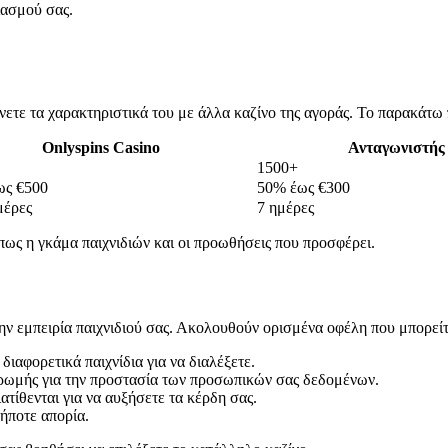
ιασμού σας.
ίνετε τα χαρακτηριστικά του με άλλα καζίνο της αγοράς. Το παρακάτω 
Onlyspins Casino
Ανταγωνιστής
1500+
ως €500
50% έως €300
μέρες
7 ημέρες
πως η γκάμα παιχνιδιών και οι προωθήσεις που προσφέρει.
την εμπειρία παιχνιδιού σας. Ακολουθούν ορισμένα οφέλη που μπορεί
ιαφορετικά παιχνίδια για να διαλέξετε.
ρωμής για την προστασία των προσωπικών σας δεδομένων.
ατίθενται για να αυξήσετε τα κέρδη σας.
ήποτε απορία.