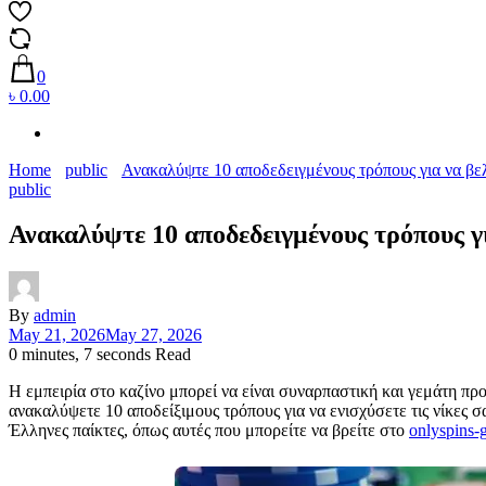
0
৳ 0.00
Home
public
Ανακαλύψτε 10 αποδεδειγμένους τρόπους για να βελτ
public
Ανακαλύψτε 10 αποδεδειγμένους τρόπους γι
By
admin
May 21, 2026
May 27, 2026
0 minutes, 7 seconds Read
Η εμπειρία στο καζίνο μπορεί να είναι συναρπαστική και γεμάτη προκ
ανακαλύψετε 10 αποδείξιμους τρόπους για να ενισχύσετε τις νίκες σ
Έλληνες παίκτες, όπως αυτές που μπορείτε να βρείτε στο
onlyspins-