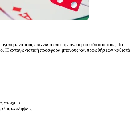
αγαπημένα τους παιχνίδια από την άνεση του σπιτιού τους. Το
casino. Η ανταγωνιστική προσφορά μπόνους και προωθήσεων καθιστά
ς στοιχεία.
 στις αναλήψεις.