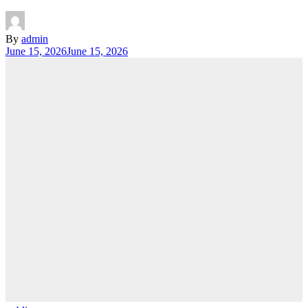
By
admin
June 15, 2026
June 15, 2026