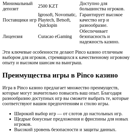
Минимальный
Доступно для
2500 KZT
депозит
большинства игроков.
Igrosoft, Novomatic,
Гарантирует высокое
Поставщики игр
Playtech, Betsoft,
качество игр и
Quickspin
разнообразие.
Обеспечивает
Лицензия
Curacao eGaming
безопасность и
надежность казино.
Эти ключевые особенности делают Pinco казино отличным
выбором для игроков, стремящихся к качественному игровому
опыту и высоким шансам на выигрыш.
Преимущества игры в Pinco казино
Игра в Pinco казино предлагает множество преимуществ,
которые могут значительно повысить ваш опыт. Благодаря
разнообразию доступных игр вы сможете выбрать те, которые
соответствуют вашим предпочтениям и стилю игры.
Широкий выбор игр — от слотов до настольных игр.
Щедрые бонусные предложения и фриспины для новых
игроков.
Высокий уровень безопасности и защиты данных.