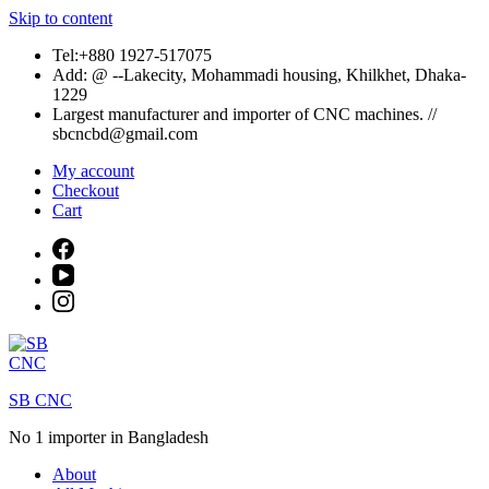
Skip to content
Tel:+880 1927-517075
Add: @ --Lakecity, Mohammadi housing, Khilkhet, Dhaka-
1229
Largest manufacturer and importer of CNC machines. //
sbcncbd@gmail.com
My account
Checkout
Cart
SB CNC
No 1 importer in Bangladesh
About