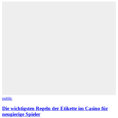
public
Die wichtigsten Regeln der Etikette im Casino für
neugierige Spieler