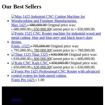
Our Best Sellers
Max 1425
৳
680,000.00
Original price was:
৳ 680,000.00.
৳
650,000.00
Current price is: ৳ 650,000.00.
Fonix -1525
৳
795,000.00
Original price was:
৳ 795,000.00.
৳
780,000.00
Current price is: ৳ 780,000.00.
Titan 1325
৳
630,000.00
Original price was:
৳ 630,000.00.
৳
600,000.00
Current price is: ৳ 600,000.00.
Kafa CNC
৳
650,000.00
Original price was:
৳ 650,000.00.
৳
630,000.00
Current price is: ৳ 630,000.00.
Fonix Pro 1425
৳
1.00
Quick Links
About