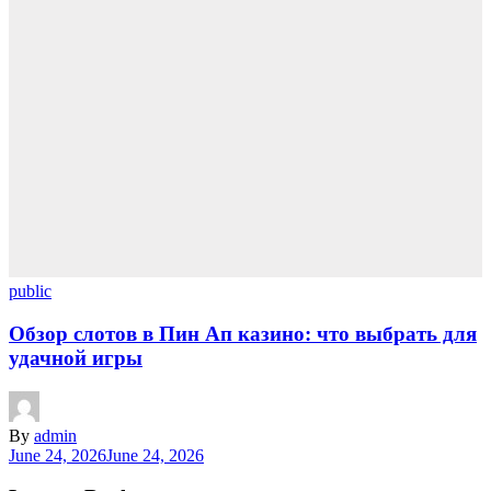
public
Обзор слотов в Пин Ап казино: что выбрать для
удачной игры
By
admin
June 24, 2026
June 24, 2026