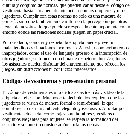
cultura y conjunto de normas, que pueden variar desde el código de
vestimenta hasta la manera de interactuar con los crupieres y otros
jugadores. Cumplir con estas normas no solo es una muestra de
cortesía, sino que también puede influir en la percepción que otros
tienen de nosotros, lo que puede ser especialmente importante en un
entorno donde las relaciones sociales juegan un papel crucial.
Por otro lado, conocer y respetar la etiqueta puede prevenir
malentendidos y situaciones incómodas. Al evitar comportamientos
inapropiados, como el uso de lenguaje grosero o la interrupción de
otros jugadores, se fomenta un clima de respeto mutuo. Así, todos
los asistentes pueden disfrutar del entretenimiento que ofrecen los
juegos, sin distracciones ni conflictos innecesarios.
Códigos de vestimenta y presentación personal
El código de vestimenta es uno de los aspectos más visibles de la
etiqueta en el casino. Muchos establecimientos requieren que los
jugadores se vistan de manera formal o semi-formal, lo que
contribuye a crear un ambiente elegante y exclusivo. Al optar por
vestimenta adecuada, como trajes para hombres y vestidos o
conjuntos elegantes para mujeres, se respeta la formalidad del
espacio y se muestra consideración hacia los demás.