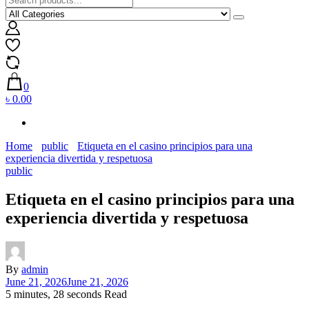
0
৳ 0.00
Home
public
Etiqueta en el casino principios para una
experiencia divertida y respetuosa
public
Etiqueta en el casino principios para una
experiencia divertida y respetuosa
By
admin
June 21, 2026
June 21, 2026
5 minutes, 28 seconds Read