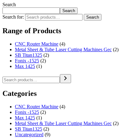
Search
Search
Search for:
Search
Range of Products
CNC Router Machine
(4)
Metal Sheet & Tube Laser Cutting Machines Gec
(2)
SB Titan1325
(2)
Fonix -1525
(2)
Max 1425
(1)
Categories
CNC Router Machine
(4)
Fonix -1525
(2)
Max 1425
(1)
Metal Sheet & Tube Laser Cutting Machines Gec
(2)
SB Titan1325
(2)
Uncategorized
(9)