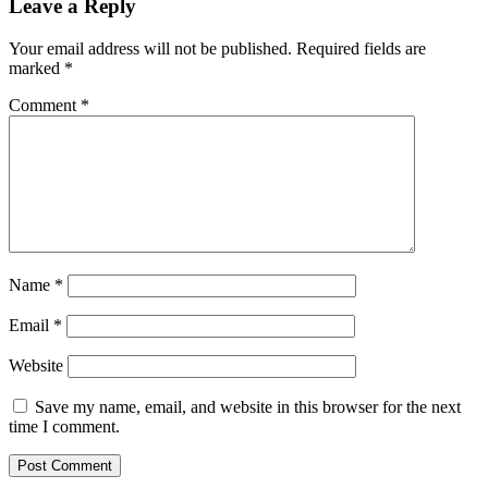
Leave a Reply
Your email address will not be published.
Required fields are
marked
*
Comment
*
Name
*
Email
*
Website
Save my name, email, and website in this browser for the next
time I comment.