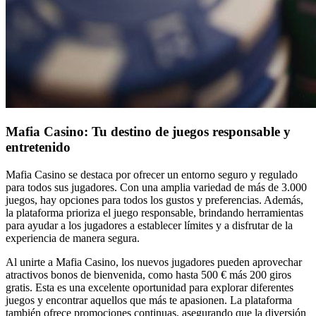
Mafia Casino: Tu destino de juegos responsable y
entretenido
Mafia Casino se destaca por ofrecer un entorno seguro y regulado
para todos sus jugadores. Con una amplia variedad de más de 3.000
juegos, hay opciones para todos los gustos y preferencias. Además,
la plataforma prioriza el juego responsable, brindando herramientas
para ayudar a los jugadores a establecer límites y a disfrutar de la
experiencia de manera segura.
Al unirte a Mafia Casino, los nuevos jugadores pueden aprovechar
atractivos bonos de bienvenida, como hasta 500 € más 200 giros
gratis. Esta es una excelente oportunidad para explorar diferentes
juegos y encontrar aquellos que más te apasionen. La plataforma
también ofrece promociones continuas, asegurando que la diversión