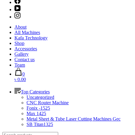
About
All Machines
Kafa Technology
Shop
Accessories
Gallery
Contact us
Team
0
৳ 0.00
Top Categories
Uncategorized
CNC Router Machine
Fonix -1525
Max 1425
Metal Sheet & Tube Laser Cutting Machines Gec
SB Titan1325