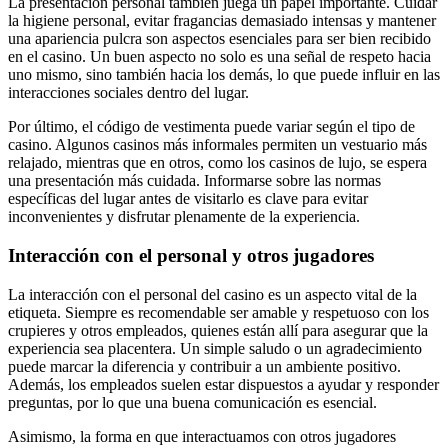
La presentación personal también juega un papel importante. Cuidar
la higiene personal, evitar fragancias demasiado intensas y mantener
una apariencia pulcra son aspectos esenciales para ser bien recibido
en el casino. Un buen aspecto no solo es una señal de respeto hacia
uno mismo, sino también hacia los demás, lo que puede influir en las
interacciones sociales dentro del lugar.
Por último, el código de vestimenta puede variar según el tipo de
casino. Algunos casinos más informales permiten un vestuario más
relajado, mientras que en otros, como los casinos de lujo, se espera
una presentación más cuidada. Informarse sobre las normas
específicas del lugar antes de visitarlo es clave para evitar
inconvenientes y disfrutar plenamente de la experiencia.
Interacción con el personal y otros jugadores
La interacción con el personal del casino es un aspecto vital de la
etiqueta. Siempre es recomendable ser amable y respetuoso con los
crupieres y otros empleados, quienes están allí para asegurar que la
experiencia sea placentera. Un simple saludo o un agradecimiento
puede marcar la diferencia y contribuir a un ambiente positivo.
Además, los empleados suelen estar dispuestos a ayudar y responder
preguntas, por lo que una buena comunicación es esencial.
Asimismo, la forma en que interactuamos con otros jugadores