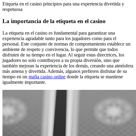
Etiqueta en el casino principios para una experiencia divertida y
respetuosa
La importancia de la etiqueta en el casino
La etiqueta en el casino es fundamental para garantizar una
experiencia agradable tanto para los jugadores como para el
personal. Este conjunto de normas de comportamiento establece un
ambiente de respeto y convivencia, lo que permite que todos
disfruten de su tiempo en el lugar. Al seguir estas directrices, los
jugadores no solo contribuyen a su propia diversión, sino que
también mejoran la experiencia de los demás, creando una atmósfera
más amena y divertida. Además, algunos prefieren disfrutar de su
tiempo en un
mafia casino online
donde la etiqueta se mantiene
igualmente importante.