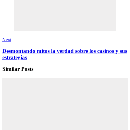
Next
Desmontando mitos la verdad sobre los casinos y sus
estrategias
Similar Posts