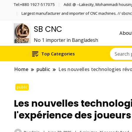
Tel:+880 1927-517075
Add: @ --Lakecity, Mohammadi housing
Largest manufacturer and importer of CNC machines. // sbc
SB CNC
Abou
No 1 importer in Bangladesh
Top Categories
Home
public
Les nouvelles technologies révo
public
Les nouvelles technolog
l'expérience des joueurs