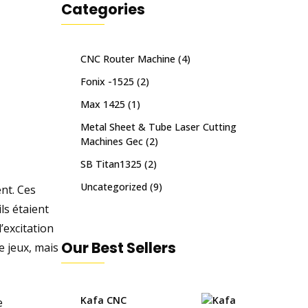
Categories
CNC Router Machine
(4)
Fonix -1525
(2)
Max 1425
(1)
Metal Sheet & Tube Laser Cutting
Machines Gec
(2)
SB Titan1325
(2)
Uncategorized
(9)
nt. Ces
ls étaient
’excitation
Our Best Sellers
e jeux, mais
Kafa CNC
e