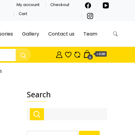
My account
Checkout
Cart
ories
Gallery
Contact us
Team
৳ 0.00
0
s
Search
Search