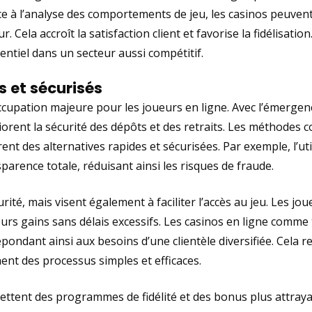
ce à l’analyse des comportements de jeu, les casinos peuve
ela accroît la satisfaction client et favorise la fidélisation
sentiel dans un secteur aussi compétitif.
 et sécurisés
ccupation majeure pour les joueurs en ligne. Avec l’émergen
iorent la sécurité des dépôts et des retraits. Les méthodes 
ent des alternatives rapides et sécurisées. Par exemple, l’uti
parence totale, réduisant ainsi les risques de fraude.
ité, mais visent également à faciliter l’accès au jeu. Les jou
eurs gains sans délais excessifs. Les casinos en ligne comm
ondant ainsi aux besoins d’une clientèle diversifiée. Cela 
ent des processus simples et efficaces.
ettent des programmes de fidélité et des bonus plus attraya