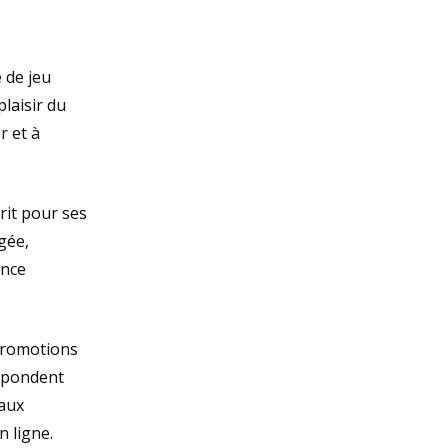
 de jeu
plaisir du
r et à
rit pour ses
gée,
ance
 promotions
répondent
 aux
n ligne.