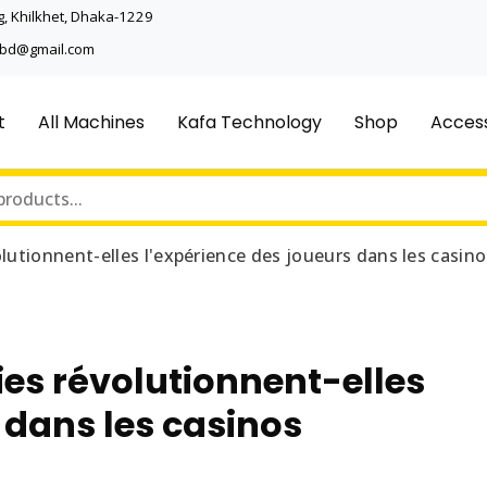
, Khilkhet, Dhaka-1229
ncbd@gmail.com
t
All Machines
Kafa Technology
Shop
Access
lutionnent-elles l'expérience des joueurs dans les casino
ies révolutionnent-elles
 dans les casinos