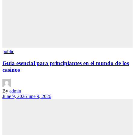
public
Guía esencial para principiantes en el mundo de los
casinos
By
admin
June 9, 2026
June 9, 2026