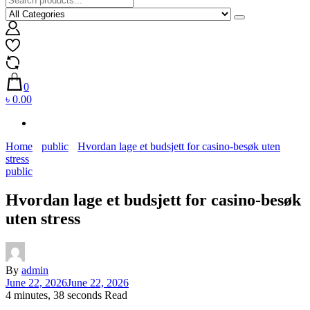
0
৳ 0.00
Home
public
Hvordan lage et budsjett for casino-besøk uten
stress
public
Hvordan lage et budsjett for casino-besøk
uten stress
By
admin
June 22, 2026
June 22, 2026
4 minutes, 38 seconds Read