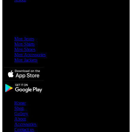
For Her
For Him
Men Jeans
Men Shirts
Men Shoes
Men Accessories
Men Jackets
Home
Shop
Gallery
About
Accessories
Contact us