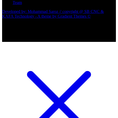
Team
Developed by: Mohammad Saroz // copyright @ SB CNC &
KAFA Technology - A theme by Gradient Themes ©