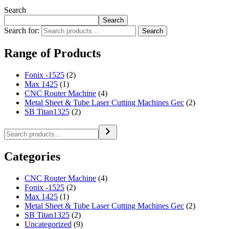
Search
Search
Search for:
Search
Range of Products
Fonix -1525
(2)
Max 1425
(1)
CNC Router Machine
(4)
Metal Sheet & Tube Laser Cutting Machines Gec
(2)
SB Titan1325
(2)
Categories
CNC Router Machine
(4)
Fonix -1525
(2)
Max 1425
(1)
Metal Sheet & Tube Laser Cutting Machines Gec
(2)
SB Titan1325
(2)
Uncategorized
(9)