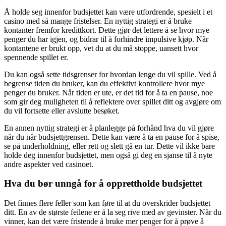
Å holde seg innenfor budsjettet kan være utfordrende, spesielt i et
casino med så mange fristelser. En nyttig strategi er å bruke
kontanter fremfor kredittkort. Dette gjør det lettere å se hvor mye
penger du har igjen, og bidrar til å forhindre impulsive kjøp. Når
kontantene er brukt opp, vet du at du må stoppe, uansett hvor
spennende spillet er.
Du kan også sette tidsgrenser for hvordan lenge du vil spille. Ved å
begrense tiden du bruker, kan du effektivt kontrollere hvor mye
penger du bruker. Når tiden er ute, er det tid for å ta en pause, noe
som gir deg muligheten til å reflektere over spillet ditt og avgjøre om
du vil fortsette eller avslutte besøket.
En annen nyttig strategi er å planlegge på forhånd hva du vil gjøre
når du når budsjettgrensen. Dette kan være å ta en pause for å spise,
se på underholdning, eller rett og slett gå en tur. Dette vil ikke bare
holde deg innenfor budsjettet, men også gi deg en sjanse til å nyte
andre aspekter ved casinoet.
Hva du bør unngå for å opprettholde budsjettet
Det finnes flere feller som kan føre til at du overskrider budsjettet
ditt. En av de største feilene er å la seg rive med av gevinster. Når du
vinner, kan det være fristende å bruke mer penger for å prøve å