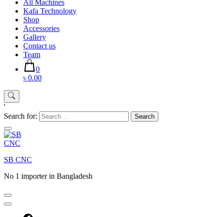
All Machines
Kafa Technology
Shop
Accessories
Gallery
Contact us
Team
0
৳ 0.00
'
Search for:
SB CNC
No 1 importer in Bangladesh