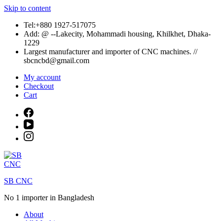
Skip to content
Tel:+880 1927-517075
Add: @ --Lakecity, Mohammadi housing, Khilkhet, Dhaka-
1229
Largest manufacturer and importer of CNC machines. //
sbcncbd@gmail.com
My account
Checkout
Cart
SB CNC
No 1 importer in Bangladesh
About