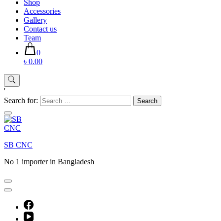
Shop
Accessories
Gallery
Contact us
Team
0
৳ 0.00
'
Search for:
SB CNC
No 1 importer in Bangladesh