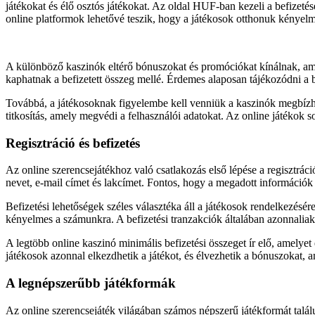
játékokat és élő osztós játékokat. Az oldal HUF-ban kezeli a befizetések
online platformok lehetővé teszik, hogy a játékosok otthonuk kényelméb
A különböző kaszinók eltérő bónuszokat és promóciókat kínálnak, ame
kaphatnak a befizetett összeg mellé. Érdemes alaposan tájékozódni a 
Továbbá, a játékosoknak figyelembe kell venniük a kaszinók megbízhat
titkosítás, amely megvédi a felhasználói adatokat. Az online játékok s
Regisztráció és befizetés
Az online szerencsejátékhoz való csatlakozás első lépése a regisztráci
nevet, e-mail címet és lakcímet. Fontos, hogy a megadott információk p
Befizetési lehetőségek széles választéka áll a játékosok rendelkezésér
kényelmes a számunkra. A befizetési tranzakciók általában azonnaliak, 
A legtöbb online kaszinó minimális befizetési összeget ír elő, amelye
játékosok azonnal elkezdhetik a játékot, és élvezhetik a bónuszokat,
A legnépszerűbb játékformák
Az online szerencsejáték világában számos népszerű játékformát talá