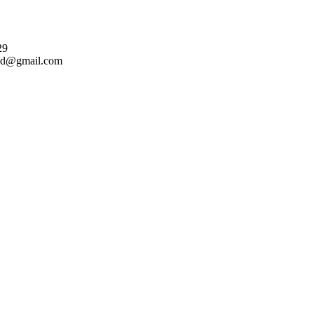
29
cbd@gmail.com