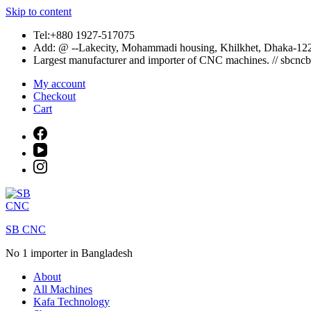
Skip to content
Tel:+880 1927-517075
Add: @ --Lakecity, Mohammadi housing, Khilkhet, Dhaka-12
Largest manufacturer and importer of CNC machines. // sbcn
My account
Checkout
Cart
SB CNC
No 1 importer in Bangladesh
About
All Machines
Kafa Technology