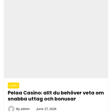
public
Pelaa Casino: allt du behöver veta om
snabba uttag och bonusar
By
admin
June 27, 2026