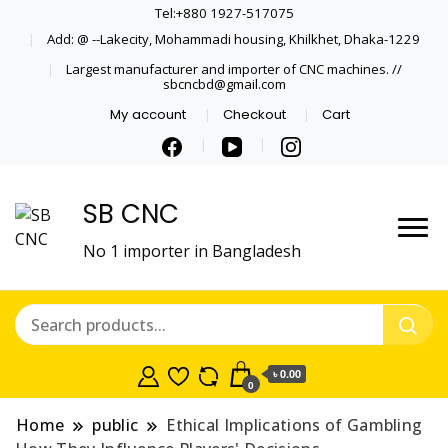
Tel:+880 1927-517075
Add: @ --Lakecity, Mohammadi housing, Khilkhet, Dhaka-1229
Largest manufacturer and importer of CNC machines. //
sbcncbd@gmail.com
My account
Checkout
Cart
SB CNC
No 1 importer in Bangladesh
৳ 0.00
0
Home
public
Ethical Implications of Gambling