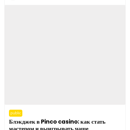
public
Блэкджек в Pinco casino: как стать
мастером и выигрывать чаще