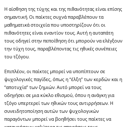
Η αίσθηση της τύχης και της πιθανότητας είναι επίσης
σημαντική. Οι παίκτες συχνά παραβλέπουν τα
μαθηματικά στοιχεία που υποστηρίζουν ότι οι
πιθανότητες είναι εναντίον τους. Αυτή η αυταπάτη
τους οδηγεί στην πεποίθηση ότι μπορούν να ελέγξουν
την τύχη τους, παραβλέποντας τις ηθικές συνέπειες
του τζόγου.
Επιπλέον, οι παίκτες μπορεί να υποπίπτουν σε
ψυχολογικές παγίδες, όπως η “έλξη” των κερδών και η
“αποτυχία” των ζημιών. Αυτό μπορεί να τους
οδηγήσει σε μια κύκλο εθισμού, όπου η ανάγκη για
τζόγο υπερτερεί των ηθικών τους αντιρρήσεων. Η
συνειδητοποίηση αυτών των ψυχολογικών
παραγόντων μπορεί να βοηθήσει τους παίκτες να
κατανοήσουν καλύτερα τις αποφάσεις τους.