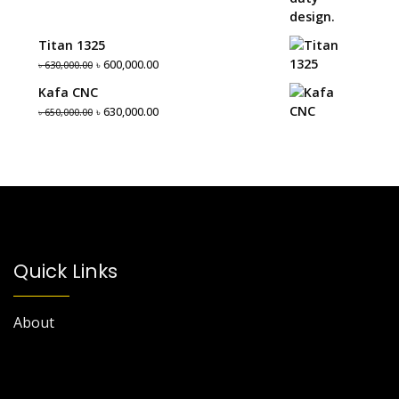
Titan 1325
Original
Current
৳
600,000.00
৳
630,000.00
price
price
Kafa CNC
was:
is:
Original
Current
৳
630,000.00
৳
650,000.00
৳ 630,000.00.
৳ 600,000.00.
price
price
was:
is:
৳ 650,000.00.
৳ 630,000.00.
Quick Links
About