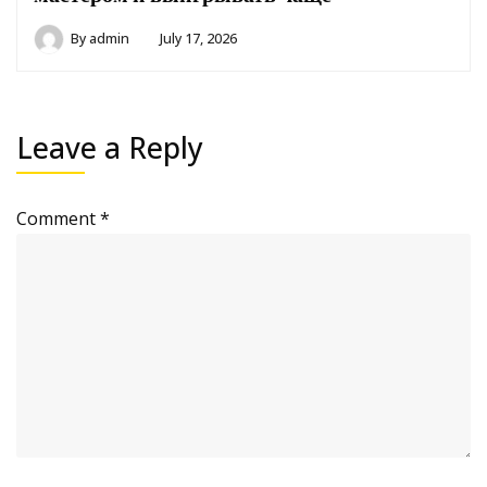
By
admin
July 17, 2026
Leave a Reply
Comment
*