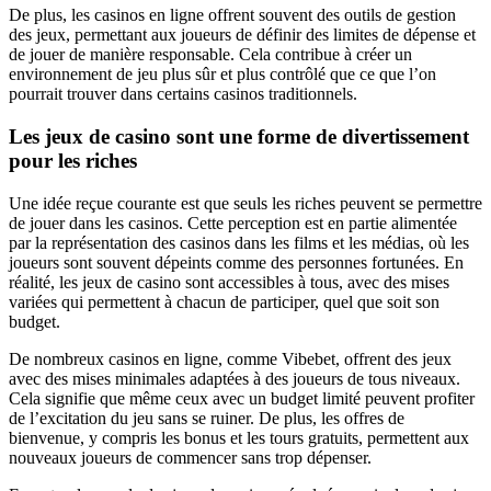
De plus, les casinos en ligne offrent souvent des outils de gestion
des jeux, permettant aux joueurs de définir des limites de dépense et
de jouer de manière responsable. Cela contribue à créer un
environnement de jeu plus sûr et plus contrôlé que ce que l’on
pourrait trouver dans certains casinos traditionnels.
Les jeux de casino sont une forme de divertissement
pour les riches
Une idée reçue courante est que seuls les riches peuvent se permettre
de jouer dans les casinos. Cette perception est en partie alimentée
par la représentation des casinos dans les films et les médias, où les
joueurs sont souvent dépeints comme des personnes fortunées. En
réalité, les jeux de casino sont accessibles à tous, avec des mises
variées qui permettent à chacun de participer, quel que soit son
budget.
De nombreux casinos en ligne, comme Vibebet, offrent des jeux
avec des mises minimales adaptées à des joueurs de tous niveaux.
Cela signifie que même ceux avec un budget limité peuvent profiter
de l’excitation du jeu sans se ruiner. De plus, les offres de
bienvenue, y compris les bonus et les tours gratuits, permettent aux
nouveaux joueurs de commencer sans trop dépenser.