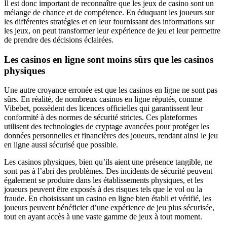
Il est donc important de reconnaître que les jeux de casino sont un
mélange de chance et de compétence. En éduquant les joueurs sur
les différentes stratégies et en leur fournissant des informations sur
les jeux, on peut transformer leur expérience de jeu et leur permettre
de prendre des décisions éclairées.
Les casinos en ligne sont moins sûrs que les casinos
physiques
Une autre croyance erronée est que les casinos en ligne ne sont pas
sûrs. En réalité, de nombreux casinos en ligne réputés, comme
Vibebet, possèdent des licences officielles qui garantissent leur
conformité à des normes de sécurité strictes. Ces plateformes
utilisent des technologies de cryptage avancées pour protéger les
données personnelles et financières des joueurs, rendant ainsi le jeu
en ligne aussi sécurisé que possible.
Les casinos physiques, bien qu’ils aient une présence tangible, ne
sont pas à l’abri des problèmes. Des incidents de sécurité peuvent
également se produire dans les établissements physiques, et les
joueurs peuvent être exposés à des risques tels que le vol ou la
fraude. En choisissant un casino en ligne bien établi et vérifié, les
joueurs peuvent bénéficier d’une expérience de jeu plus sécurisée,
tout en ayant accès à une vaste gamme de jeux à tout moment.