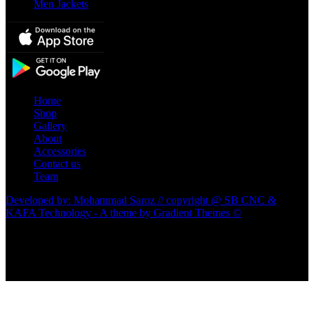
Men Jackets
Home
Shop
Gallery
About
Accessories
Contact us
Team
Developed by: Mohammad Saroz // copyright @ SB CNC &
KAFA Technology - A theme by Gradient Themes ©