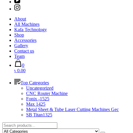
About
All Machines
Kafa Technology
Shop
Accessories
Gallery
Contact us
Team
0
৳ 0.00
Top Categories
Uncategorized
CNC Router Machine
Fonix -1525
Max 1425
Metal Sheet & Tube Laser Cutting Machines Gec
SB Titan1325