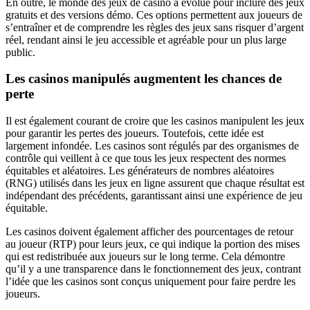
En outre, le monde des jeux de casino a évolué pour inclure des jeux
gratuits et des versions démo. Ces options permettent aux joueurs de
s’entraîner et de comprendre les règles des jeux sans risquer d’argent
réel, rendant ainsi le jeu accessible et agréable pour un plus large
public.
Les casinos manipulés augmentent les chances de
perte
Il est également courant de croire que les casinos manipulent les jeux
pour garantir les pertes des joueurs. Toutefois, cette idée est
largement infondée. Les casinos sont régulés par des organismes de
contrôle qui veillent à ce que tous les jeux respectent des normes
équitables et aléatoires. Les générateurs de nombres aléatoires
(RNG) utilisés dans les jeux en ligne assurent que chaque résultat est
indépendant des précédents, garantissant ainsi une expérience de jeu
équitable.
Les casinos doivent également afficher des pourcentages de retour
au joueur (RTP) pour leurs jeux, ce qui indique la portion des mises
qui est redistribuée aux joueurs sur le long terme. Cela démontre
qu’il y a une transparence dans le fonctionnement des jeux, contrant
l’idée que les casinos sont conçus uniquement pour faire perdre les
joueurs.