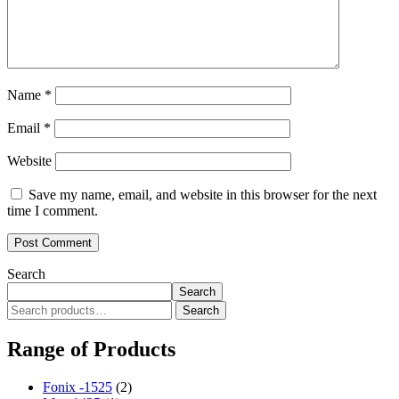
Name
*
Email
*
Website
Save my name, email, and website in this browser for the next
time I comment.
Search
Search
Search
Search
for:
Range of Products
Fonix -1525
(2)