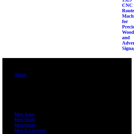
price
price
was:
is:
৳ 590,000.00.
৳ 560,000.00.
Quick Links
About
For Her
For Him
Men Jeans
Men Shirts
Men Shoes
Men Accessories