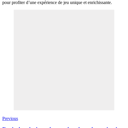
pour profiter d’une expérience de jeu unique et enrichissante.
Previous