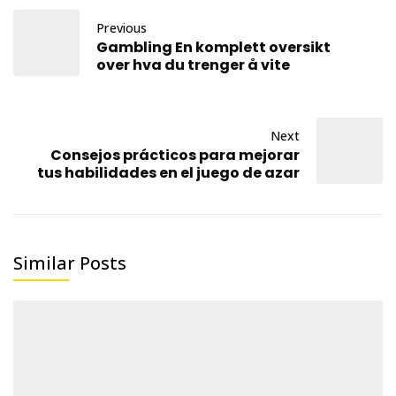
Previous
Gambling En komplett oversikt
over hva du trenger å vite
Next
Consejos prácticos para mejorar
tus habilidades en el juego de azar
Similar Posts