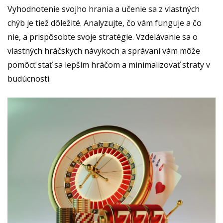
Vyhodnotenie svojho hrania a učenie sa z vlastných
chýb je tiež dôležité. Analyzujte, čo vám funguje a čo
nie, a prispôsobte svoje stratégie. Vzdelávanie sa o
vlastných hráčskych návykoch a správaní vám môže
pomôcť stať sa lepším hráčom a minimalizovať straty v
budúcnosti.