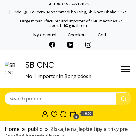
Tel:+880 1927-517075
Add: @ --Lakecity, Mohammadi housing, Khilkhet, Dhaka-1229
Largest manufacturer and importer of CNC machines. //
sbcncbd@gmail.com
My account
Checkout
Cart
SB CNC
No 1 importer in Bangladesh
৳ 0.00
0
Home
public
Získajte najlepšie tipy a triky pre