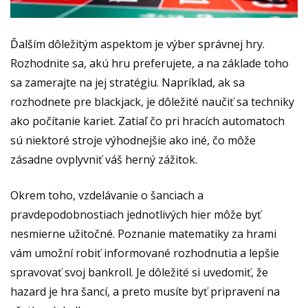
Ďalším dôležitým aspektom je výber správnej hry.
Rozhodnite sa, akú hru preferujete, a na základe toho
sa zamerajte na jej stratégiu. Napríklad, ak sa
rozhodnete pre blackjack, je dôležité naučiť sa techniky
ako počítanie kariet. Zatiaľ čo pri hracích automatoch
sú niektoré stroje výhodnejšie ako iné, čo môže
zásadne ovplyvniť váš herný zážitok.
Okrem toho, vzdelávanie o šanciach a
pravdepodobnostiach jednotlivých hier môže byť
nesmierne užitočné. Poznanie matematiky za hrami
vám umožní robiť informované rozhodnutia a lepšie
spravovať svoj bankroll. Je dôležité si uvedomiť, že
hazard je hra šancí, a preto musíte byť pripravení na