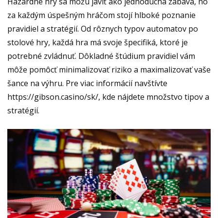
Hazardné hry sa môžu javiť ako jednoduchá zábava, no
za každým úspešným hráčom stojí hlboké poznanie
pravidiel a stratégií. Od rôznych typov automatov po
stolové hry, každá hra má svoje špecifiká, ktoré je
potrebné zvládnuť. Dôkladné štúdium pravidiel vám
môže pomôcť minimalizovať riziko a maximalizovať vaše
šance na výhru. Pre viac informácií navštívte
https://gibson.casino/sk/
, kde nájdete množstvo tipov a
stratégií.