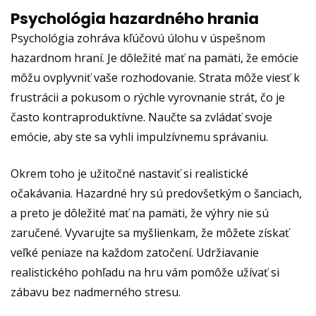
Psychológia hazardného hrania
Psychológia zohráva kľúčovú úlohu v úspešnom
hazardnom hraní. Je dôležité mať na pamäti, že emócie
môžu ovplyvniť vaše rozhodovanie. Strata môže viesť k
frustrácii a pokusom o rýchle vyrovnanie strát, čo je
často kontraproduktívne. Naučte sa zvládať svoje
emócie, aby ste sa vyhli impulzívnemu správaniu.
Okrem toho je užitočné nastaviť si realistické
očakávania. Hazardné hry sú predovšetkým o šanciach,
a preto je dôležité mať na pamäti, že výhry nie sú
zaručené. Vyvarujte sa myšlienkam, že môžete získať
veľké peniaze na každom zatočení. Udržiavanie
realistického pohľadu na hru vám pomôže užívať si
zábavu bez nadmerného stresu.