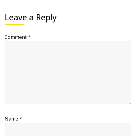
Leave a Reply
Comment
*
Name
*