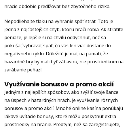
hracie obdobie predlžovať bez zbytočného rizika.
Nepodliehajte tlaku na vyhranie späť strát. Toto je
jedna z najčastejších chýb, ktorú hráči robia. Ak stratíte
peniaze, je lepšie si na chvíľu oddýchnuť, než sa
pokúšať vyhrávať späť, čo vás len viac dostane do
negatívneho cyklu. Dôležité je mať na pamäti, že
hazardné hry by mali byť zábavou, nie prostriedkom na
zarábanie peňazí.
Využívanie bonusov a promo akcií
Jedným z najlepších spôsobov, ako zvýšiť svoje šance
na úspech v hazardných hrách, je využívanie rôznych
bonusov a promo akcií. Mnohé online kasína ponúkajú
lákavé uvítacie bonusy, ktoré môžu poskytnúť extra
prostriedky na hranie. Predtým, než sa zaregistrujete,