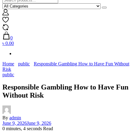
0
৳ 0.00
Home
public
Responsible Gambling How to Have Fun Without
Risk
public
Responsible Gambling How to Have Fun
Without Risk
By
admin
June 9, 2026
June 9, 2026
0 minutes, 4 seconds Read