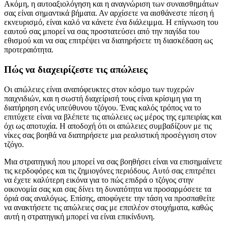
Ακόμη, η αυτοαξιολόγηση και η αναγνώριση των συναισθημάτων
σας είναι σημαντικά βήματα. Αν αρχίσετε να αισθάνεστε πίεση ή
εκνευρισμό, είναι καλό να κάνετε ένα διάλειμμα. Η επίγνωση του
εαυτού σας μπορεί να σας προστατεύσει από την παγίδα του
εθισμού και να σας επιτρέψει να διατηρήσετε τη διασκέδαση ως
προτεραιότητα.
Πώς να διαχειρίζεστε τις απώλειες
Οι απώλειες είναι αναπόφευκτες στον κόσμο των τυχερών
παιχνιδιών, και η σωστή διαχείρισή τους είναι κρίσιμη για τη
διατήρηση ενός υπεύθυνου τζόγου. Ένας καλός τρόπος να το
επιτύχετε είναι να βλέπετε τις απώλειες ως μέρος της εμπειρίας και
όχι ως αποτυχία. Η αποδοχή ότι οι απώλειες συμβαδίζουν με τις
νίκες σας βοηθά να διατηρήσετε μια ρεαλιστική προσέγγιση στον
τζόγο.
Μια στρατηγική που μπορεί να σας βοηθήσει είναι να επισημαίνετε
τις κερδοφόρες και τις ζημιογόνες περιόδους. Αυτό σας επιτρέπει
να έχετε καλύτερη εικόνα για το πώς επιδρά ο τζόγος στην
οικονομία σας και σας δίνει τη δυνατότητα να προσαρμόσετε τα
όριά σας αναλόγως. Επίσης, αποφύγετε την τάση να προσπαθείτε
να ανακτήσετε τις απώλειες σας με επιπλέον στοιχήματα, καθώς
αυτή η στρατηγική μπορεί να είναι επικίνδυνη.