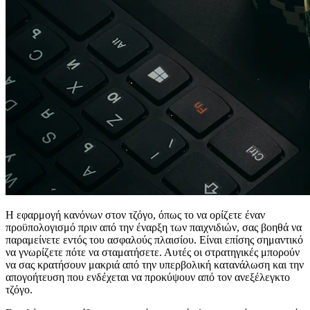
Η εφαρμογή κανόνων στον τζόγο, όπως το να ορίζετε έναν
προϋπολογισμό πριν από την έναρξη των παιχνιδιών, σας βοηθά να
παραμείνετε εντός του ασφαλούς πλαισίου. Είναι επίσης σημαντικό
να γνωρίζετε πότε να σταματήσετε. Αυτές οι στρατηγικές μπορούν
να σας κρατήσουν μακριά από την υπερβολική κατανάλωση και την
απογοήτευση που ενδέχεται να προκύψουν από τον ανεξέλεγκτο
τζόγο.