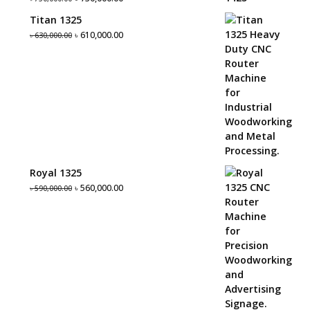
price
price
Titan 1325
was:
is:
Original
Current
৳
610,000.00
৳
630,000.00
৳ 750,000.00.
৳ 730,000.00.
price
price
was:
is:
৳ 630,000.00.
৳ 610,000.00.
Royal 1325
Original
Current
৳
560,000.00
৳
590,000.00
price
price
was:
is:
৳ 590,000.00.
৳ 560,000.00.