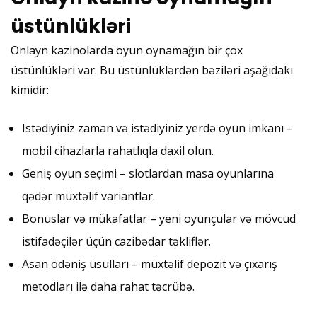
üstünlükləri
Onlayn kazinolarda oyun oynamağın bir çox
üstünlükləri var. Bu üstünlüklərdən bəziləri aşağıdakı
kimidir:
Istədiyiniz zaman və istədiyiniz yerdə oyun imkanı –
mobil cihazlarla rahatlıqla daxil olun.
Geniş oyun seçimi – slotlardan masa oyunlarına
qədər müxtəlif variantlar.
Bonuslar və mükafatlar – yeni oyunçular və mövcud
istifadəçilər üçün cazibədar təkliflər.
Asan ödəniş üsulları – müxtəlif depozit və çıxarış
metodları ilə daha rahat təcrübə.