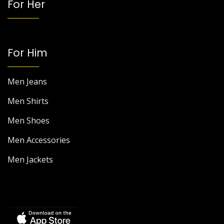
For Her
For Him
Men Jeans
Men Shirts
Men Shoes
Men Accessories
Men Jackets