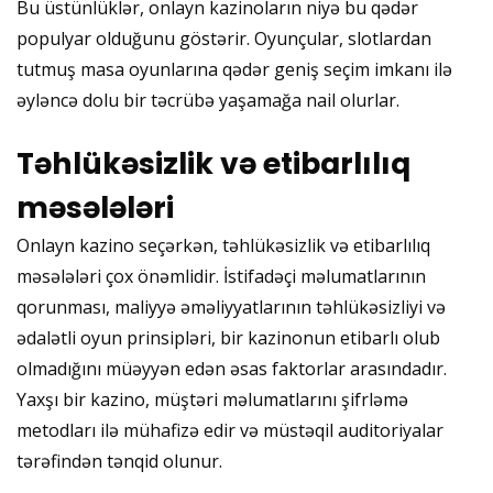
Bu üstünlüklər, onlayn kazinoların niyə bu qədər
populyar olduğunu göstərir. Oyunçular, slotlardan
tutmuş masa oyunlarına qədər geniş seçim imkanı ilə
əyləncə dolu bir təcrübə yaşamağa nail olurlar.
Təhlükəsizlik və etibarlılıq
məsələləri
Onlayn kazino seçərkən, təhlükəsizlik və etibarlılıq
məsələləri çox önəmlidir. İstifadəçi məlumatlarının
qorunması, maliyyə əməliyyatlarının təhlükəsizliyi və
ədalətli oyun prinsipləri, bir kazinonun etibarlı olub
olmadığını müəyyən edən əsas faktorlar arasındadır.
Yaxşı bir kazino, müştəri məlumatlarını şifrləmə
metodları ilə mühafizə edir və müstəqil auditoriyalar
tərəfindən tənqid olunur.