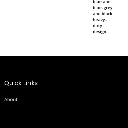
Quick Links
About