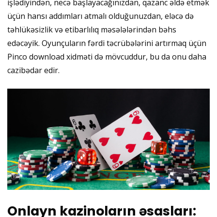
işlədiyindən, necə başlayacağınızdan, qazanc əldə etmək
üçün hansı addımları atmalı olduğunuzdan, eləcə də
təhlükəsizlik və etibarlılıq məsələlərindən bəhs
edəcəyik. Oyunçuların fərdi təcrübələrini artırmaq üçün
Pinco download
xidməti də mövcuddur, bu da onu daha
cazibədar edir.
Onlayn kazinoların əsasları: