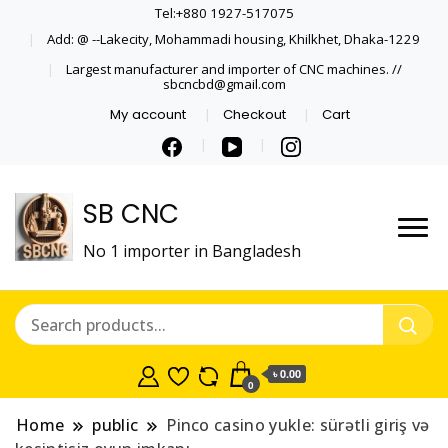
Tel:+880 1927-517075
Add: @ --Lakecity, Mohammadi housing, Khilkhet, Dhaka-1229
Largest manufacturer and importer of CNC machines. //
sbcncbd@gmail.com
My account
Checkout
Cart
SB CNC
No 1 importer in Bangladesh
৳ 0.00
0
Home
public
Pinco casino yukle: sürətli giriş və