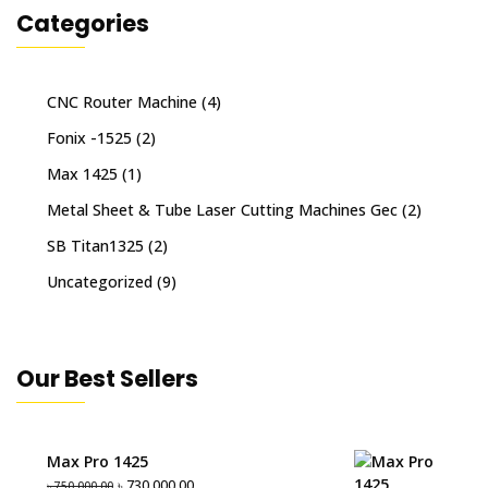
Categories
CNC Router Machine
(4)
Fonix -1525
(2)
Max 1425
(1)
Metal Sheet & Tube Laser Cutting Machines Gec
(2)
SB Titan1325
(2)
Uncategorized
(9)
Our Best Sellers
Max Pro 1425
Original
Current
৳
730,000.00
৳
750,000.00