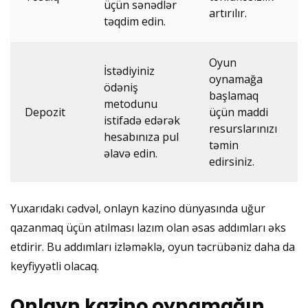
üçün sənədlər
artırılır.
təqdim edin.
Oyun
İstədiyiniz
oynamağa
ödəniş
başlamaq
metodunu
Depozit
üçün maddi
istifadə edərək
resurslarınızı
hesabınıza pul
təmin
əlavə edin.
edirsiniz.
Yuxarıdakı cədvəl, onlayn kazino dünyasında uğur
qazanmaq üçün atılması lazım olan əsas addımları əks
etdirir. Bu addımları izləməklə, oyun təcrübəniz daha da
keyfiyyətli olacaq.
Onlayn kazino oynamağın