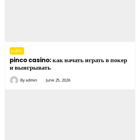
public
pinco casino: как начать играть в покер
и выигрывать
By
admin
June 25, 2026