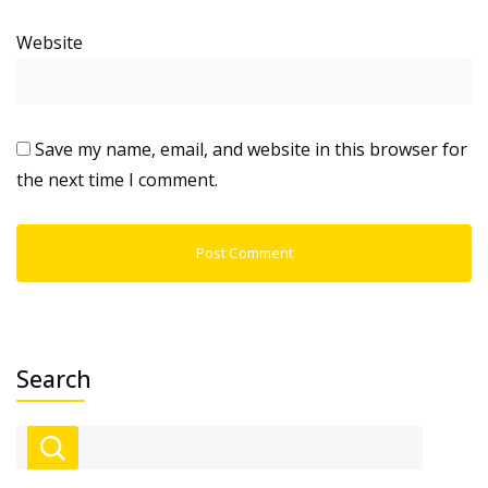
Website
Save my name, email, and website in this browser for
the next time I comment.
Search