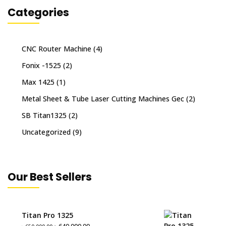
Categories
CNC Router Machine
(4)
Fonix -1525
(2)
Max 1425
(1)
Metal Sheet & Tube Laser Cutting Machines Gec
(2)
SB Titan1325
(2)
Uncategorized
(9)
Our Best Sellers
Titan Pro 1325
Original
Current
৳