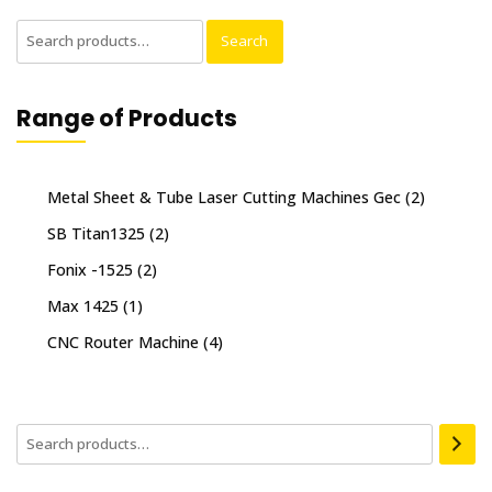
Search
Search
for:
Range of Products
Metal Sheet & Tube Laser Cutting Machines Gec
(2)
SB Titan1325
(2)
Fonix -1525
(2)
Max 1425
(1)
CNC Router Machine
(4)