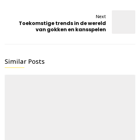
Next
Toekomstige trends in de wereld
van gokken en kansspelen
Similar Posts