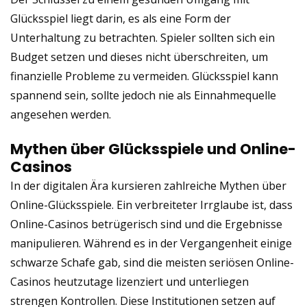
Glücksspiel liegt darin, es als eine Form der
Unterhaltung zu betrachten. Spieler sollten sich ein
Budget setzen und dieses nicht überschreiten, um
finanzielle Probleme zu vermeiden. Glücksspiel kann
spannend sein, sollte jedoch nie als Einnahmequelle
angesehen werden.
Mythen über Glücksspiele und Online-
Casinos
In der digitalen Ära kursieren zahlreiche Mythen über
Online-Glücksspiele. Ein verbreiteter Irrglaube ist, dass
Online-Casinos betrügerisch sind und die Ergebnisse
manipulieren. Während es in der Vergangenheit einige
schwarze Schafe gab, sind die meisten seriösen Online-
Casinos heutzutage lizenziert und unterliegen
strengen Kontrollen. Diese Institutionen setzen auf