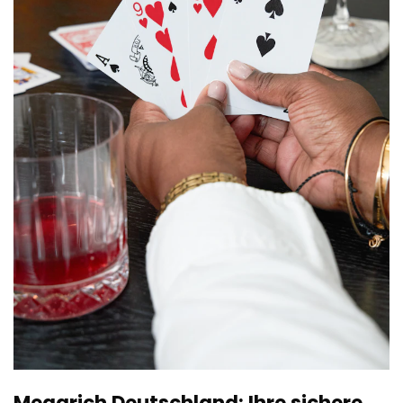
Megarich Deutschland: Ihre sichere