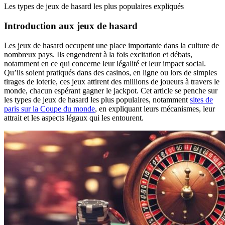
Les types de jeux de hasard les plus populaires expliqués
Introduction aux jeux de hasard
Les jeux de hasard occupent une place importante dans la culture de
nombreux pays. Ils engendrent à la fois excitation et débats,
notamment en ce qui concerne leur légalité et leur impact social.
Qu’ils soient pratiqués dans des casinos, en ligne ou lors de simples
tirages de loterie, ces jeux attirent des millions de joueurs à travers le
monde, chacun espérant gagner le jackpot. Cet article se penche sur
les types de jeux de hasard les plus populaires, notamment
sites de
paris sur la Coupe du monde
, en expliquant leurs mécanismes, leur
attrait et les aspects légaux qui les entourent.