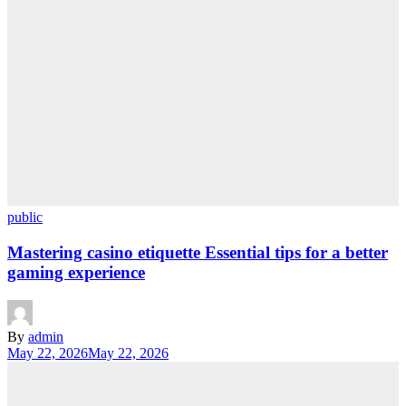
public
Mastering casino etiquette Essential tips for a better
gaming experience
By
admin
May 22, 2026
May 22, 2026