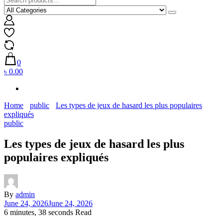
0
৳ 0.00
Home
public
Les types de jeux de hasard les plus populaires
expliqués
public
Les types de jeux de hasard les plus
populaires expliqués
By
admin
June 24, 2026
June 24, 2026
6 minutes, 38 seconds Read