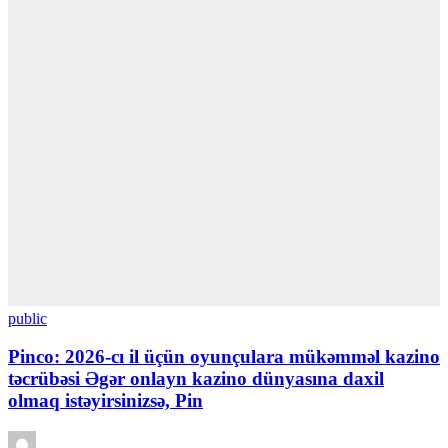
public
Pinco: 2026-cı il üçün oyunçulara mükəmməl kazino
təcrübəsi Əgər onlayn kazino dünyasına daxil
olmaq istəyirsinizsə, Pin