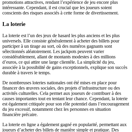
promotions attractives, rendant l’expérience de jeu encore plus
intéressante. Cependant, il est crucial que les joueurs soient
conscients des risques associés à cette forme de divertissement.
La loterie
La loterie est l’un des jeux de hasard les plus anciens et les plus
universels. Elle consiste généralement à acheter des billets pour
participer à un tirage au sort, où des numéros gagnants sont
sélectionnés aléatoirement. Les jackpots peuvent varier
considérablement, allant de montants modestes à des millions
d’euros, ce qui attire une large clientèle. La simplicité du jeu,
associée à la possibilité de gains exceptionnels, explique son succès
durable à travers le temps.
De nombreuses loteries nationales ont été mises en place pour
financer des œuvres sociales, des projets d’infrastructure ou des
activités culturelles. Cela permet aux joueurs de contribuer à des
causes importantes tout en tentant leur chance. Cependant, la loterie
est également critiquée pour son rôle potentiel dans l’encouragement
du jeu excessif, notamment chez les personnes en situation
financière précaire.
La loterie en ligne a également gagné en popularité, permettant aux
joueurs d’acheter des billets de manière simple et pratique. Des