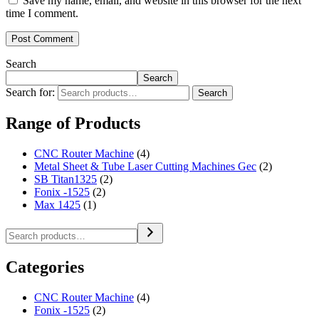
Save my name, email, and website in this browser for the next
time I comment.
Search
Search
Search for:
Search
Range of Products
CNC Router Machine
(4)
Metal Sheet & Tube Laser Cutting Machines Gec
(2)
SB Titan1325
(2)
Fonix -1525
(2)
Max 1425
(1)
Categories
CNC Router Machine
(4)
Fonix -1525
(2)