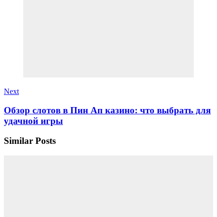
Next
Обзор слотов в Пин Ап казино: что выбрать для
удачной игры
Similar Posts