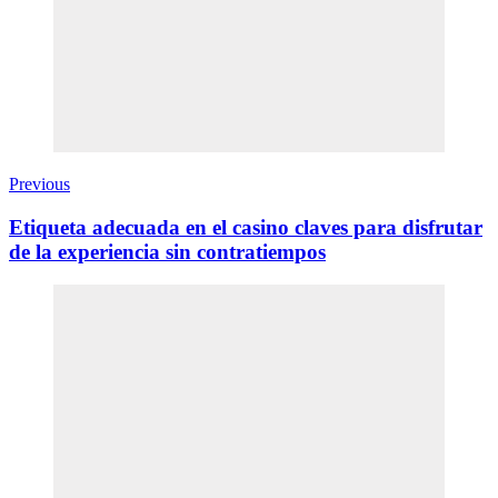
Previous
Etiqueta adecuada en el casino claves para disfrutar
de la experiencia sin contratiempos