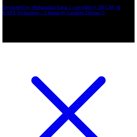
Developed by: Mohammad Saroz // copyright @ SB CNC &
KAFA Technology - A theme by Gradient Themes ©