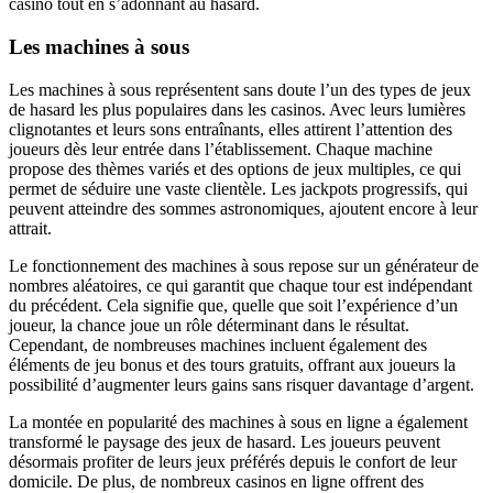
casino tout en s’adonnant au hasard.
Les machines à sous
Les machines à sous représentent sans doute l’un des types de jeux
de hasard les plus populaires dans les casinos. Avec leurs lumières
clignotantes et leurs sons entraînants, elles attirent l’attention des
joueurs dès leur entrée dans l’établissement. Chaque machine
propose des thèmes variés et des options de jeux multiples, ce qui
permet de séduire une vaste clientèle. Les jackpots progressifs, qui
peuvent atteindre des sommes astronomiques, ajoutent encore à leur
attrait.
Le fonctionnement des machines à sous repose sur un générateur de
nombres aléatoires, ce qui garantit que chaque tour est indépendant
du précédent. Cela signifie que, quelle que soit l’expérience d’un
joueur, la chance joue un rôle déterminant dans le résultat.
Cependant, de nombreuses machines incluent également des
éléments de jeu bonus et des tours gratuits, offrant aux joueurs la
possibilité d’augmenter leurs gains sans risquer davantage d’argent.
La montée en popularité des machines à sous en ligne a également
transformé le paysage des jeux de hasard. Les joueurs peuvent
désormais profiter de leurs jeux préférés depuis le confort de leur
domicile. De plus, de nombreux casinos en ligne offrent des