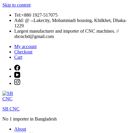
Skip to content
Tel:+880 1927-517075
Add: @ --Lakecity, Mohammadi housing, Khilkhet, Dhaka-
1229
Largest manufacturer and importer of CNC machines. //
sbcncbd@gmail.com
My account
Checkout
Cart
SB CNC
No 1 importer in Bangladesh
About