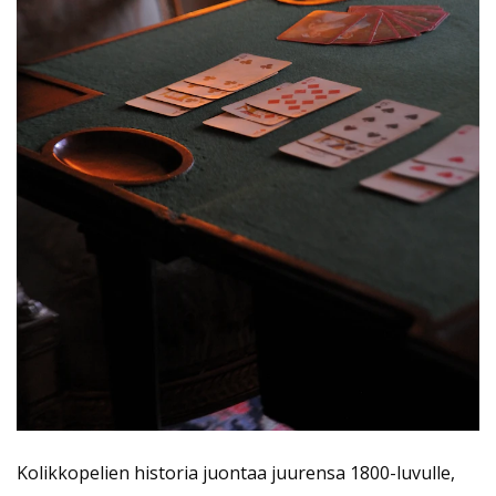
Kolikkopelien historia juontaa juurensa 1800-luvulle,