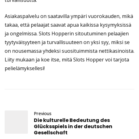
turvallisuutta.
Asiakaspalvelu on saatavilla ympäri vuorokauden, mikä
takaa, että pelaajat saavat apua kaikissa kysymyksissä
ja ongelmissa. Slots Hopperin sitoutuminen pelaajien
tyytyväisyyteen ja turvallisuuteen on yksi syy, miksi se
on nousemassa yhdeksi suosituimmista nettikasinoista.
Liity mukaan ja koe itse, mitä Slots Hopper voi tarjota
pelielämyksellesi!
Previous
Die kulturelle Bedeutung des
Glücksspiels in der deutschen
Gesellschaft