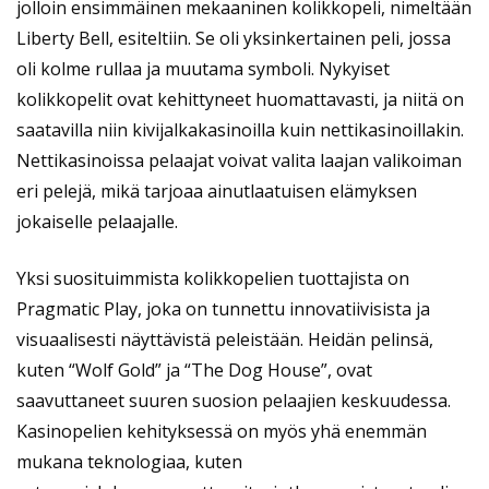
jolloin ensimmäinen mekaaninen kolikkopeli, nimeltään
Liberty Bell, esiteltiin. Se oli yksinkertainen peli, jossa
oli kolme rullaa ja muutama symboli. Nykyiset
kolikkopelit ovat kehittyneet huomattavasti, ja niitä on
saatavilla niin kivijalkakasinoilla kuin nettikasinoillakin.
Nettikasinoissa pelaajat voivat valita laajan valikoiman
eri pelejä, mikä tarjoaa ainutlaatuisen elämyksen
jokaiselle pelaajalle.
Yksi suosituimmista kolikkopelien tuottajista on
Pragmatic Play, joka on tunnettu innovatiivisista ja
visuaalisesti näyttävistä peleistään. Heidän pelinsä,
kuten “Wolf Gold” ja “The Dog House”, ovat
saavuttaneet suuren suosion pelaajien keskuudessa.
Kasinopelien kehityksessä on myös yhä enemmän
mukana teknologiaa, kuten