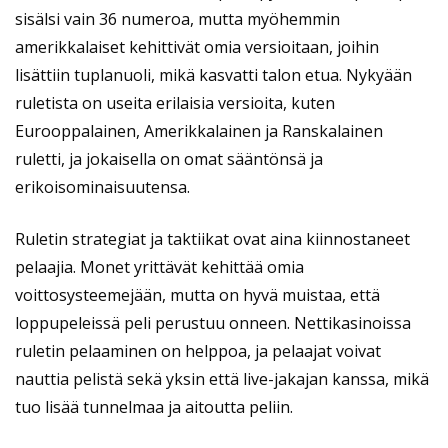
sisälsi vain 36 numeroa, mutta myöhemmin
amerikkalaiset kehittivät omia versioitaan, joihin
lisättiin tuplanuoli, mikä kasvatti talon etua. Nykyään
ruletista on useita erilaisia versioita, kuten
Eurooppalainen, Amerikkalainen ja Ranskalainen
ruletti, ja jokaisella on omat sääntönsä ja
erikoisominaisuutensa.
Ruletin strategiat ja taktiikat ovat aina kiinnostaneet
pelaajia. Monet yrittävät kehittää omia
voittosysteemejään, mutta on hyvä muistaa, että
loppupeleissä peli perustuu onneen. Nettikasinoissa
ruletin pelaaminen on helppoa, ja pelaajat voivat
nauttia pelistä sekä yksin että live-jakajan kanssa, mikä
tuo lisää tunnelmaa ja aitoutta peliin.