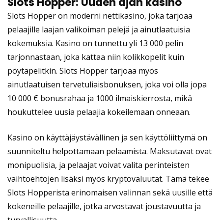
Slots Hopper: Uuden ajan kasino
Slots Hopper on moderni nettikasino, joka tarjoaa
pelaajille laajan valikoiman pelejä ja ainutlaatuisia
kokemuksia. Kasino on tunnettu yli 13 000 pelin
tarjonnastaan, joka kattaa niin kolikkopelit kuin
pöytäpelitkin. Slots Hopper tarjoaa myös
ainutlaatuisen tervetuliaisbonuksen, joka voi olla jopa
10 000 € bonusrahaa ja 1000 ilmaiskierrosta, mikä
houkuttelee uusia pelaajia kokeilemaan onneaan.
Kasino on käyttäjäystävällinen ja sen käyttöliittymä on
suunniteltu helpottamaan pelaamista. Maksutavat ovat
monipuolisia, ja pelaajat voivat valita perinteisten
vaihtoehtojen lisäksi myös kryptovaluutat. Tämä tekee
Slots Hopperista erinomaisen valinnan sekä uusille että
kokeneille pelaajille, jotka arvostavat joustavuutta ja