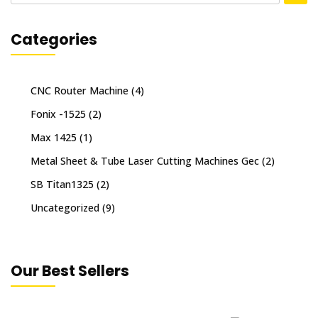
Categories
CNC Router Machine
(4)
Fonix -1525
(2)
Max 1425
(1)
Metal Sheet & Tube Laser Cutting Machines Gec
(2)
SB Titan1325
(2)
Uncategorized
(9)
Our Best Sellers