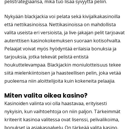
pelistrategiaansa, mikä tuo lisää syvyyttä peliin.
Nykyään blackjackia voi pelata sekä kivijalkakasinoilla
että nettikasinoissa. Nettikasinoissa on mahdollista
valita useista eri versioista, ja live-jakajan pelit tarjoavat
autenttisen kasinokokemuksen suoraan kotisohvalta.
Pelaajat voivat myös hyödyntää erilaisia bonuksia ja
tarjouksia, jotka tekevät pelistä entistä
houkuttelevampaa. Blackjackin moniulotteisuus tekee
siitä mielenkiintoisen ja haasteellisen pelin, joka vetää
puoleensa niin aloittelijoita kuin kokeneita pelaajia.
Miten valita oikea kasino?
Kasinoiden valinta voi olla haastavaa, erityisesti
nykyisin, kun vaihtoehtoja on niin paljon. Tärkeimmät
kriteerit kasinoa valitessa ovat lisenssi, pelivalikoima,
bonukset ja asiakaspalvelu. On tärkeää valita kasino,