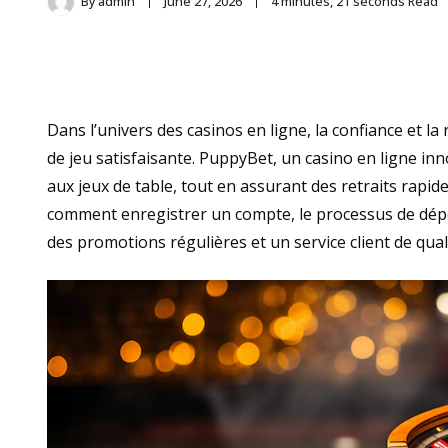
By
admin
June 27, 2026
4 minutes, 21 seconds Read
Dans l’univers des casinos en ligne, la confiance et l
de jeu satisfaisante. PuppyBet, un casino en ligne in
aux jeux de table, tout en assurant des retraits rapi
comment enregistrer un compte, le processus de dépôt
des promotions régulières et un service client de qual