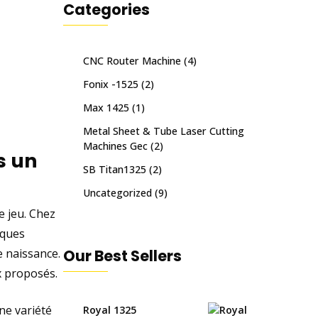
Categories
CNC Router Machine
(4)
Fonix -1525
(2)
Max 1425
(1)
Metal Sheet & Tube Laser Cutting
Machines Gec
(2)
s un
SB Titan1325
(2)
Uncategorized
(9)
e jeu. Chez
lques
e naissance.
Our Best Sellers
x proposés.
ne variété
Royal 1325