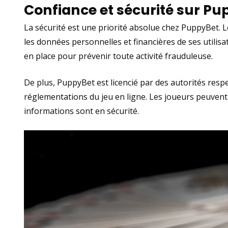
Confiance et sécurité sur Pu
La sécurité est une priorité absolue chez PuppyBet. 
les données personnelles et financières de ses utilisa
en place pour prévenir toute activité frauduleuse.
De plus, PuppyBet est licencié par des autorités respe
réglementations du jeu en ligne. Les joueurs peuvent 
informations sont en sécurité.