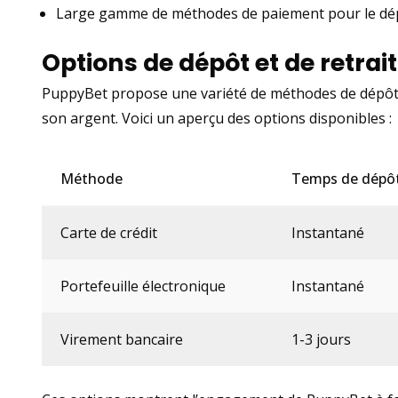
Large gamme de méthodes de paiement pour le dé
Options de dépôt et de retrait
PuppyBet propose une variété de méthodes de dépôt e
son argent. Voici un aperçu des options disponibles :
Méthode
Temps de dépô
Carte de crédit
Instantané
Portefeuille électronique
Instantané
Virement bancaire
1-3 jours