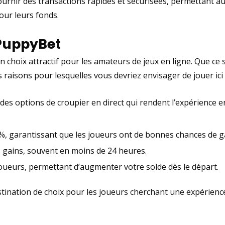
rnir des transactions rapides et sécurisées, permettant a
pour leurs fonds.
 PuppyBet
hoix attractif pour les amateurs de jeux en ligne. Que ce s
s raisons pour lesquelles vous devriez envisager de jouer ici 
 des options de croupier en direct qui rendent l’expérience 
%, garantissant que les joueurs ont de bonnes chances de g
s gains, souvent en moins de 24 heures.
ueurs, permettant d’augmenter votre solde dès le départ.
stination de choix pour les joueurs cherchant une expérienc