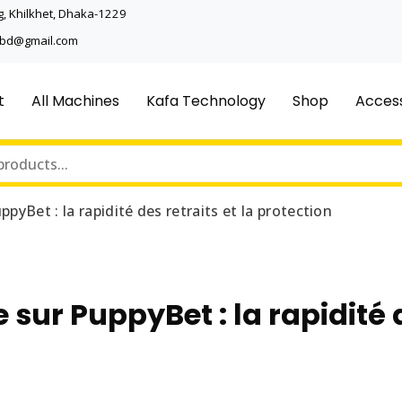
, Khilkhet, Dhaka-1229
ncbd@gmail.com
t
All Machines
Kafa Technology
Shop
Access
pyBet : la rapidité des retraits et la protection
 sur PuppyBet : la rapidité 