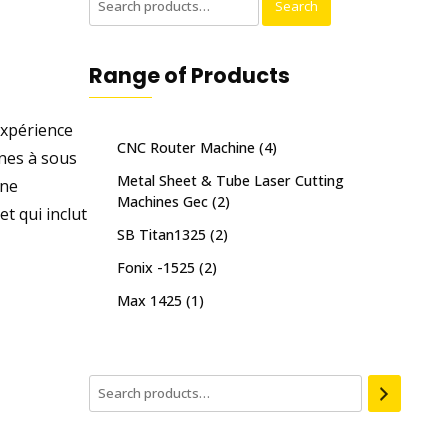
Search
for:
Range of Products
expérience
CNC Router Machine
(4)
ines à sous
Metal Sheet & Tube Laser Cutting
ine
Machines Gec
(2)
et
qui inclut
SB Titan1325
(2)
Fonix -1525
(2)
Max 1425
(1)