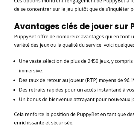
Ces options montrent l’engagement de PuppyBet à fou
de se concentrer sur le jeu plutôt que de s’inquiéter 
Avantages clés de jouer sur
PuppyBet offre de nombreux avantages qui en font un c
variété des jeux ou la qualité du service, voici quelque
Une vaste sélection de plus de 2450 jeux, y compris
immersive.
Des taux de retour au joueur (RTP) moyens de 96.1
Des retraits rapides pour un accès instantané à vo
Un bonus de bienvenue attrayant pour nouveaux jo
Cela renforce la position de PuppyBet en tant que de
enrichissante et sécurisée.