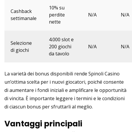
10% su
Cashback
perdite
N/A
N/A
settimanale
nette
4.000 slot e
Selezione
200 giochi
N/A
N/A
di giochi
da tavolo
La varietà dei bonus disponibili rende Spinoli Casino
un’ottima scelta per i nuovi giocatori, poiché consente
di aumentare i fondi iniziali e amplificare le opportunità
di vincita. È importante leggere i termini e le condizioni
di ciascun bonus per sfruttarli al meglio.
Vantaggi principali