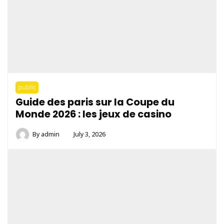
public
Guide des paris sur la Coupe du
Monde 2026 : les jeux de casino
By
admin
July 3, 2026