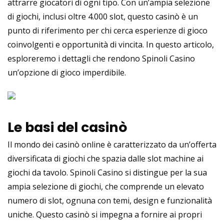
attrarre giocatori di ogni tipo. Con un’ampia selezione
di giochi, inclusi oltre 4.000 slot, questo casinò è un
punto di riferimento per chi cerca esperienze di gioco
coinvolgenti e opportunità di vincita. In questo articolo,
esploreremo i dettagli che rendono Spinoli Casino
un’opzione di gioco imperdibile.
Le basi del casinò
Il mondo dei casinò online è caratterizzato da un’offerta
diversificata di giochi che spazia dalle slot machine ai
giochi da tavolo. Spinoli Casino si distingue per la sua
ampia selezione di giochi, che comprende un elevato
numero di slot, ognuna con temi, design e funzionalità
uniche. Questo casinò si impegna a fornire ai propri