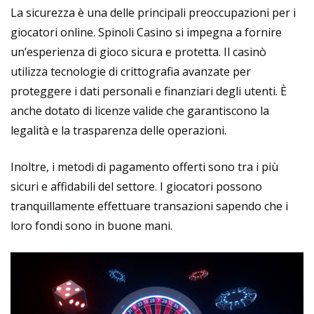
La sicurezza è una delle principali preoccupazioni per i
giocatori online. Spinoli Casino si impegna a fornire
un’esperienza di gioco sicura e protetta. Il casinò
utilizza tecnologie di crittografia avanzate per
proteggere i dati personali e finanziari degli utenti. È
anche dotato di licenze valide che garantiscono la
legalità e la trasparenza delle operazioni.
Inoltre, i metodi di pagamento offerti sono tra i più
sicuri e affidabili del settore. I giocatori possono
tranquillamente effettuare transazioni sapendo che i
loro fondi sono in buone mani.