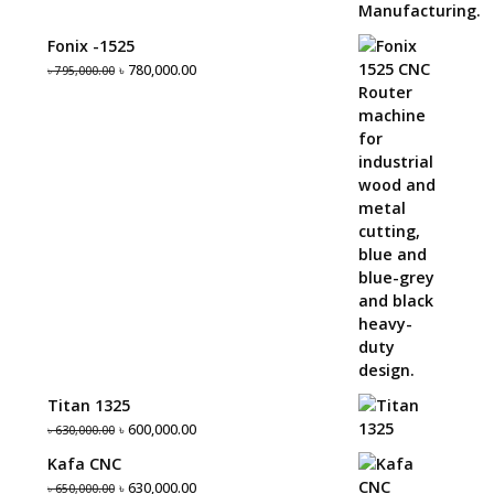
Fonix -1525
Original
Current
৳
780,000.00
৳
795,000.00
price
price
was:
is:
৳ 795,000.00.
৳ 780,000.00.
Titan 1325
Original
Current
৳
600,000.00
৳
630,000.00
price
price
Kafa CNC
was:
is:
Original
Current
৳
630,000.00
৳
650,000.00