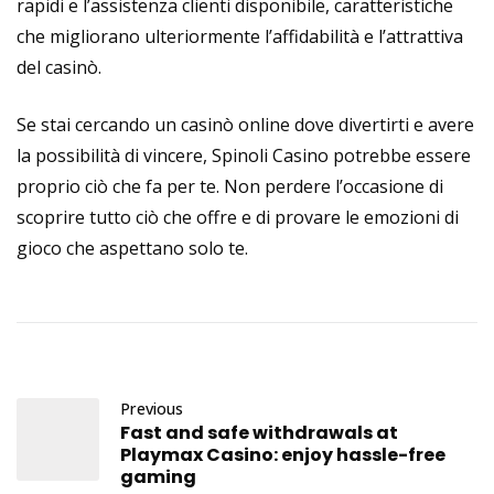
rapidi e l’assistenza clienti disponibile, caratteristiche
che migliorano ulteriormente l’affidabilità e l’attrattiva
del casinò.
Se stai cercando un casinò online dove divertirti e avere
la possibilità di vincere, Spinoli Casino potrebbe essere
proprio ciò che fa per te. Non perdere l’occasione di
scoprire tutto ciò che offre e di provare le emozioni di
gioco che aspettano solo te.
Previous
Fast and safe withdrawals at
Playmax Casino: enjoy hassle-free
gaming