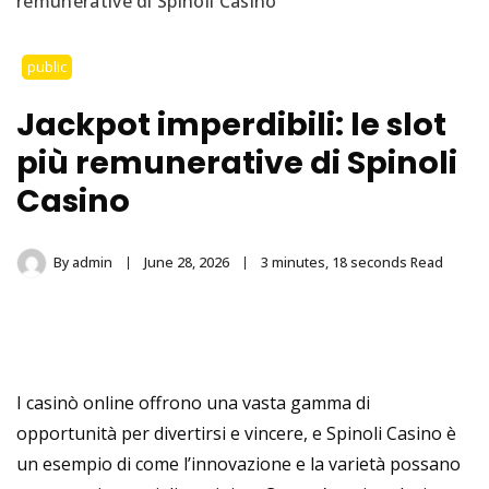
remunerative di Spinoli Casino
public
Jackpot imperdibili: le slot
più remunerative di Spinoli
Casino
By
admin
June 28, 2026
3 minutes, 18 seconds Read
I casinò online offrono una vasta gamma di
opportunità per divertirsi e vincere, e
Spinoli
Casino è
un esempio di come l’innovazione e la varietà possano