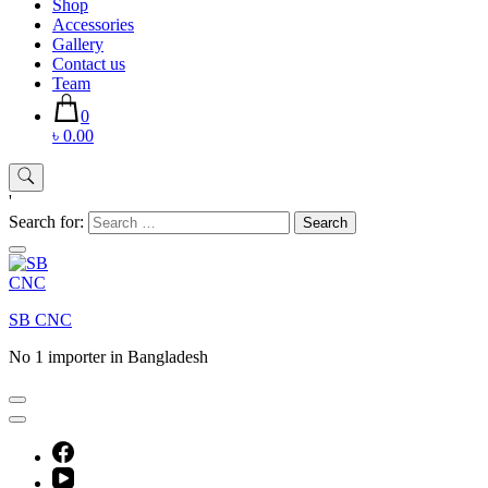
Shop
Accessories
Gallery
Contact us
Team
0
৳ 0.00
'
Search for:
SB CNC
No 1 importer in Bangladesh