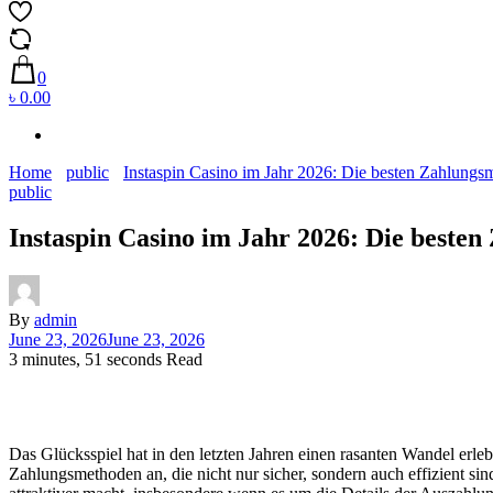
0
৳ 0.00
Home
public
Instaspin Casino im Jahr 2026: Die besten Zahlung
public
Instaspin Casino im Jahr 2026: Die beste
By
admin
June 23, 2026
June 23, 2026
3 minutes, 51 seconds Read
Das Glücksspiel hat in den letzten Jahren einen rasanten Wandel erle
Zahlungsmethoden an, die nicht nur sicher, sondern auch effizient si