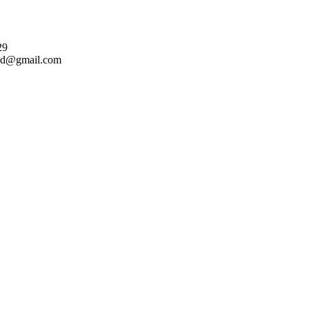
29
cbd@gmail.com