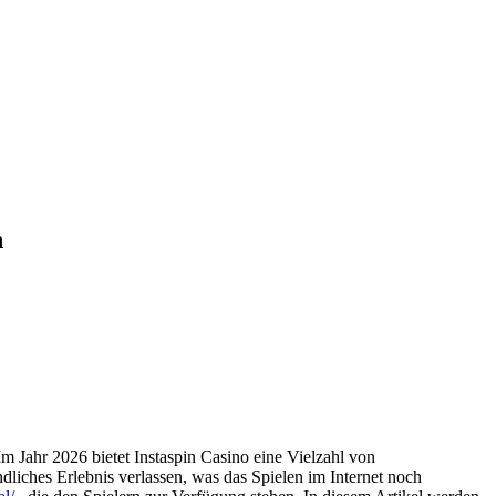
n
m Jahr 2026 bietet Instaspin Casino eine Vielzahl von
dliches Erlebnis verlassen, was das Spielen im Internet noch