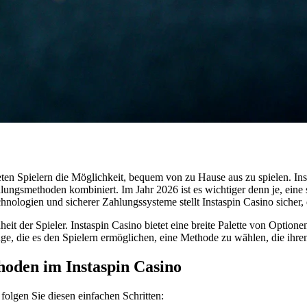
eten Spielern die Möglichkeit, bequem von zu Hause aus zu spielen. Ins
hlungsmethoden kombiniert. Im Jahr 2026 ist es wichtiger denn je, ein
ologien und sicherer Zahlungssysteme stellt Instaspin Casino sicher, d
eit der Spieler. Instaspin Casino bietet eine breite Palette von Option
, die es den Spielern ermöglichen, eine Methode zu wählen, die ihren
hoden im Instaspin Casino
olgen Sie diesen einfachen Schritten: