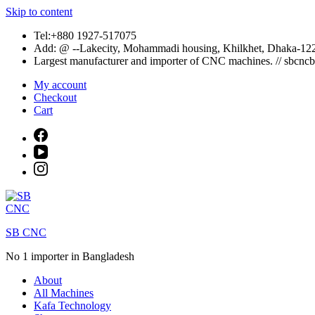
Skip to content
Tel:+880 1927-517075
Add: @ --Lakecity, Mohammadi housing, Khilkhet, Dhaka-12
Largest manufacturer and importer of CNC machines. // sbcn
My account
Checkout
Cart
SB CNC
No 1 importer in Bangladesh
About
All Machines
Kafa Technology