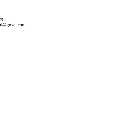
29
cbd@gmail.com