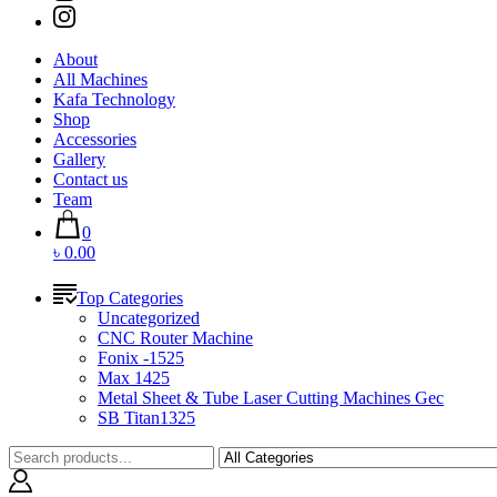
About
All Machines
Kafa Technology
Shop
Accessories
Gallery
Contact us
Team
0
৳ 0.00
Top Categories
Uncategorized
CNC Router Machine
Fonix -1525
Max 1425
Metal Sheet & Tube Laser Cutting Machines Gec
SB Titan1325