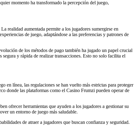
alquier momento ha transformado la percepción del juego,
r. La realidad aumentada permite a los jugadores sumergirse en
as experiencias de juego, adaptándose a las preferencias y patrones de
 evolución de los métodos de pago también ha jugado un papel crucial
egura y rápida de realizar transacciones. Esto no solo facilita el
o en línea, las regulaciones se han vuelto más estrictas para proteger
marco donde las plataformas como el Casino Frumzi pueden operar de
eben ofrecer herramientas que ayuden a los jugadores a gestionar su
mover un entorno de juego más saludable.
babilidades de atraer a jugadores que buscan confianza y seguridad.