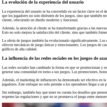
La evolución de la experiencia del usuario
La experiencia del usuario se ha convertido en un factor clave en el de
que los jugadores no solo disfruten de los juegos, sino que también t
cliente, ofreciendo un diseño moderno y funcional.
Además, la atención al cliente se ha transformado gracias a las nuevas
Esto no solo mejora la satisfacción del cliente, sino que también fo
La oferta de juegos también ha evolucionado significativamente. Los 
ofrecen mecánicas de juego únicas y emocionantes. Los juegos de casi
gráficos de alta calidad.
La influencia de las redes sociales en los juegos de aza
Las redes sociales han cambiado la forma en que se promocionan y se 
generar una comunidad en torno a sus juegos. Las promociones, bonos y
Además, el marketing de influencers ha demostrado ser efectivo en la 
jugadores. Este enfoque no solo permite a los operadores llegar a un 
Sin embargo, también hay que tener en cuenta los desafíos que present
respeten las regulaciones y que no se promueva el juego entre menores d