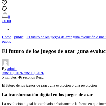
0
৳ 0.00
Home
public
El futuro de los juegos de azar ¿una evolución o una
public
El futuro de los juegos de azar ¿una evolu
By
admin
June 10, 2026
June 10, 2026
5 minutes, 46 seconds Read
El futuro de los juegos de azar ¿una evolución o una revolución
La transformación digital en los juegos de azar
La revolución digital ha cambiado drásticamente la forma en que inte