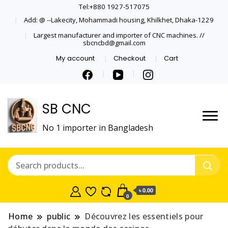
Tel:+880 1927-517075
Add: @ --Lakecity, Mohammadi housing, Khilkhet, Dhaka-1229
Largest manufacturer and importer of CNC machines. //
sbcncbd@gmail.com
My account
Checkout
Cart
SB CNC
No 1 importer in Bangladesh
৳ 0.00
0
Home
public
Découvrez les essentiels pour