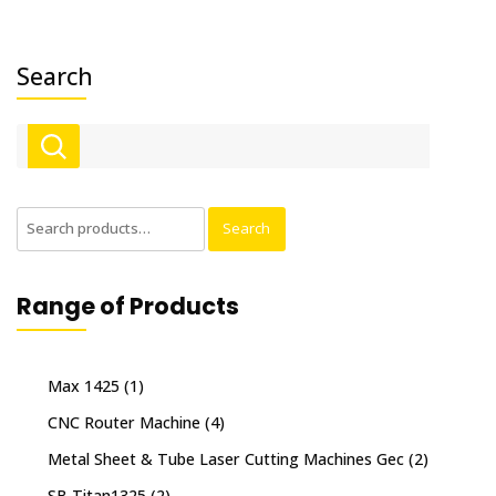
Search
Search
Search
for:
Range of Products
Max 1425
(1)
CNC Router Machine
(4)
Metal Sheet & Tube Laser Cutting Machines Gec
(2)
SB Titan1325
(2)