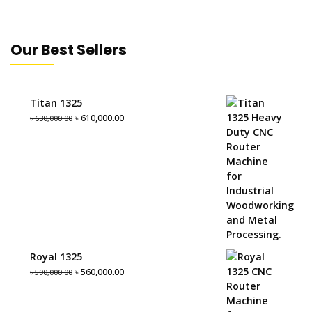
Our Best Sellers
Titan 1325
Original
Current
৳
610,000.00
৳
630,000.00
price
price
was:
is:
৳ 630,000.00.
৳ 610,000.00.
Royal 1325
Original
Current
৳
560,000.00
৳
590,000.00
price
price
was:
is: