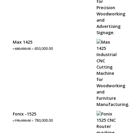
৳ 590,000.00.
৳ 560,000.00.
Max 1425
Original
Current
৳
650,000.00
৳
680,000.00
price
price
was:
is:
৳ 680,000.00.
৳ 650,000.00.
Fonix -1525
Original
Current
৳
780,000.00
৳
795,000.00
price
price
was:
is: