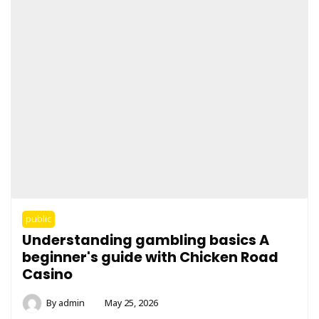
public
Understanding gambling basics A
beginner's guide with Chicken Road
Casino
By
admin
May 25, 2026