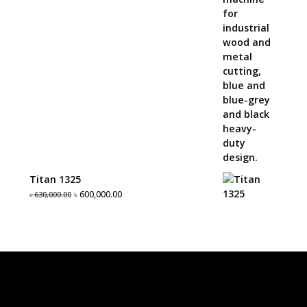
৳ 795,000.00.
৳ 780,000.00.
Titan 1325
Original
Current
৳
600,000.00
৳
630,000.00
price
price
was:
is:
৳ 630,000.00.
৳ 600,000.00.