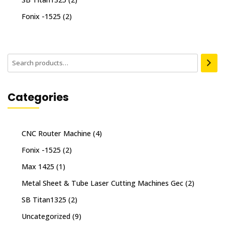
Fonix -1525
(2)
Categories
CNC Router Machine
(4)
Fonix -1525
(2)
Max 1425
(1)
Metal Sheet & Tube Laser Cutting Machines Gec
(2)
SB Titan1325
(2)
Uncategorized
(9)