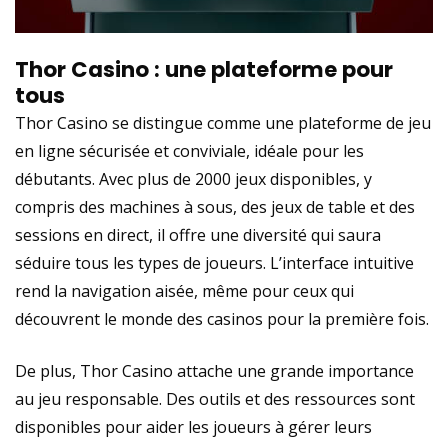
Thor Casino : une plateforme pour
tous
Thor Casino se distingue comme une plateforme de jeu
en ligne sécurisée et conviviale, idéale pour les
débutants. Avec plus de 2000 jeux disponibles, y
compris des machines à sous, des jeux de table et des
sessions en direct, il offre une diversité qui saura
séduire tous les types de joueurs. L’interface intuitive
rend la navigation aisée, même pour ceux qui
découvrent le monde des casinos pour la première fois.
De plus, Thor Casino attache une grande importance
au jeu responsable. Des outils et des ressources sont
disponibles pour aider les joueurs à gérer leurs