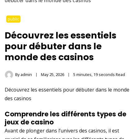
débuter dans le monde des casinos
public
Découvrez les essentiels
pour débuter dans le
monde des casinos
By
admin
May 25, 2026
5 minutes, 19 seconds Read
Découvrez les essentiels pour débuter dans le monde
des casinos
Comprendre les différents types de
jeux de casino
Avant de plonger dans l’univers des casinos, il est