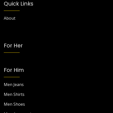
Quick Links
About
For Her
For Him
Men Jeans
Men Shirts
Men Shoes