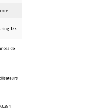
core
ring 15x
ances de
ilisateurs
03,384.