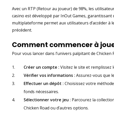
Avec un RTP (Retour au joueur) de 98%, les utilisateur
casino est développé par InOut Games, garantissant de
multiplateforme permet aux utilisateurs d’accéder à le
précédent.
Comment commencer à jou
Pour vous lancer dans l’univers palpitant de Chicken 
Créer un compte :
Visitez le site et remplissez
Vérifier vos informations :
Assurez-vous que le
Effectuer un dépôt :
Choisissez votre méthode
fonds nécessaires.
Sélectionner votre jeu :
Parcourez la collection 
Chicken Road ou d’autres options.