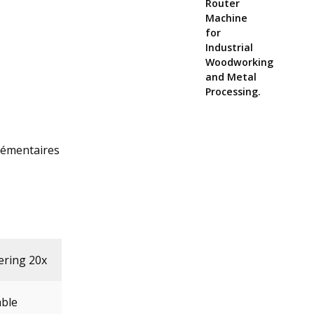
was:
is:
৳ 630,000.00.
৳ 610,000.00.
plémentaires
ring 20x
able