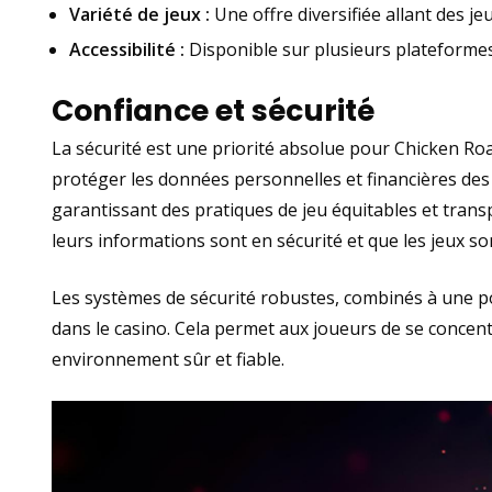
Variété de jeux :
Une offre diversifiée allant des je
Accessibilité :
Disponible sur plusieurs plateformes
Confiance et sécurité
La sécurité est une priorité absolue pour Chicken Ro
protéger les données personnelles et financières des 
garantissant des pratiques de jeu équitables et trans
leurs informations sont en sécurité et que les jeux son
Les systèmes de sécurité robustes, combinés à une poli
dans le casino. Cela permet aux joueurs de se concent
environnement sûr et fiable.