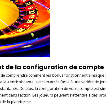
et de la configuration de compte
iel de comprendre comment les bonus fonctionnent ainsi que 
 jeu enrichissante, avec un accès facile à une variété de jeu
nstantanés. De plus, la configuration de votre compte est sim
ent dans l’action. Les joueurs peuvent s’attendre à des pr
 de la plateforme.