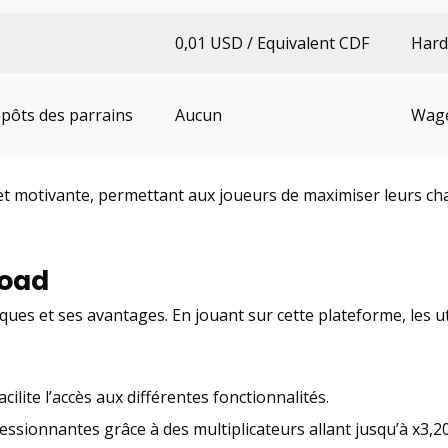
0,01 USD / Equivalent CDF
Hard
pôts des parrains
Aucun
Wage
et motivante, permettant aux joueurs de maximiser leurs ch
Road
ques et ses avantages. En jouant sur cette plateforme, les ut
cilite l’accès aux différentes fonctionnalités.
ssionnantes grâce à des multiplicateurs allant jusqu’à x3,2