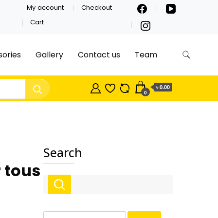
My account
Checkout
Cart
ories
Gallery
Contact us
Team
৳ 0.00
0
Search
r tous
Search