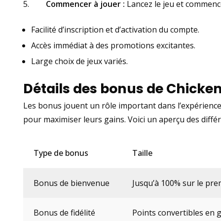
Commencer à jouer :
Lancez le jeu et commence
Facilité d’inscription et d’activation du compte.
Accès immédiat à des promotions excitantes.
Large choix de jeux variés.
Détails des bonus de Chicke
Les bonus jouent un rôle important dans l’expérience
pour maximiser leurs gains. Voici un aperçu des diffé
Type de bonus
Taille
Bonus de bienvenue
Jusqu’à 100% sur le pre
Bonus de fidélité
Points convertibles en 