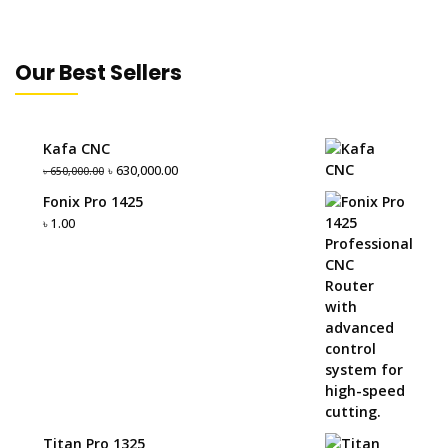
Our Best Sellers
Kafa CNC
Original
Current
৳
630,000.00
৳
650,000.00
price
price
Fonix Pro 1425
was:
is:
৳
1.00
৳ 650,000.00.
৳ 630,000.00.
Titan Pro 1325