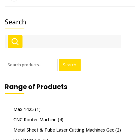
Search
Search
Search
for:
Range of Products
Max 1425
(1)
CNC Router Machine
(4)
Metal Sheet & Tube Laser Cutting Machines Gec
(2)