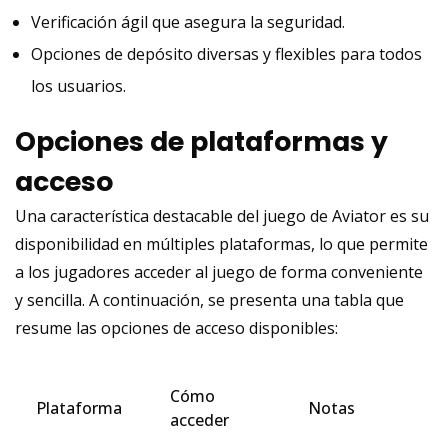
Verificación ágil que asegura la seguridad.
Opciones de depósito diversas y flexibles para todos
los usuarios.
Opciones de plataformas y
acceso
Una característica destacable del juego de Aviator es su
disponibilidad en múltiples plataformas, lo que permite
a los jugadores acceder al juego de forma conveniente
y sencilla. A continuación, se presenta una tabla que
resume las opciones de acceso disponibles:
Cómo
Plataforma
Notas
acceder