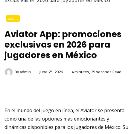
exclusivas en 2026 para jugadores en México
public
Aviator App: promociones
exclusivas en 2026 para
jugadores en México
By
admin
June 25, 2026
4 minutes, 29 seconds Read
En el mundo del juego en línea, el Aviator se presenta
como una de las opciones más emocionantes y
dinámicas disponibles para los jugadores de México. Su