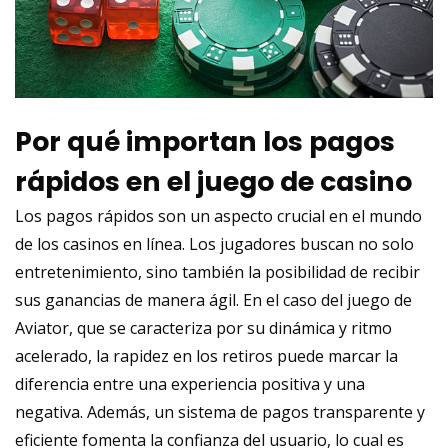
Por qué importan los pagos
rápidos en el juego de casino
Los pagos rápidos son un aspecto crucial en el mundo
de los casinos en línea. Los jugadores buscan no solo
entretenimiento, sino también la posibilidad de recibir
sus ganancias de manera ágil. En el caso del juego de
Aviator, que se caracteriza por su dinámica y ritmo
acelerado, la rapidez en los retiros puede marcar la
diferencia entre una experiencia positiva y una
negativa. Además, un sistema de pagos transparente y
eficiente fomenta la confianza del usuario, lo cual es