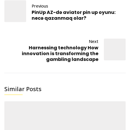
Previous
PinUp AZ-də aviator pin up oyunu:
necə qazanmaq olar?
Next
Harnessing technology How
innovation is transforming the
gambling landscape
Similar Posts