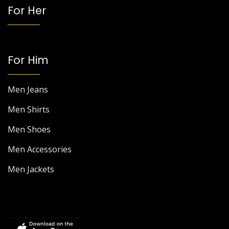
For Her
For Him
Men Jeans
Men Shirts
Men Shoes
Men Accessories
Men Jackets