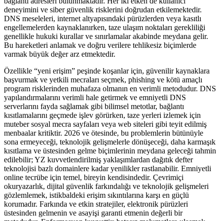
bağlantı adresleri bulunmaktadır. Her iki etken de kullanıcı
deneyimini ve siber güvenlik risklerini doğrudan etkilemektedir.
DNS meseleleri, internet altyapısındaki pürüzlerden veya kasıtlı
engellemelerden kaynaklanırken, taze ulaşım noktaları gerekliliği
genellikle hukuki kurallar ve sınırlamalar akabinde meydana gelir.
Bu hareketleri anlamak ve doğru verilere tehlikesiz biçimlerde
varmak büyük değer arz etmektedir.
Özellikle “yeni erişim” peşinde koşanlar için, güvenilir kaynaklara
başvurmak ve yetkili mecraları seçmek, phishing ve kötü amaçlı
program risklerinden muhafaza olmanın en verimli metodudur. DNS
yapılandırmalarını verimli hale getirmek ve emniyetli DNS
serverlarını fayda sağlamak gibi bilimsel metotlar, bağlantı
kısıtlamalarını geçmede işlev görürken, taze yerleri izlemek için
muteber sosyal mecra sayfaları veya web siteleri gibi teyit edilmiş
menbaalar kritiktir. 2026 ve ötesinde, bu problemlerin bütünüyle
sona ermeyeceği, teknolojik gelişmelerle dönüşeceği, daha karmaşık
kısıtlama ve üstesinden gelme biçimlerinin meydana geleceği tahmin
edilebilir; YZ kuvvetlendirilmiş yaklaşımlardan dağıtık defter
teknolojisi bazlı domainlere kadar yenilikler rastlanabilir. Emniyetli
online tecrübe için temel, bireyin kendisindedir. Çevrimiçi
okuryazarlık, dijital güvenlik farkındalığı ve teknolojik gelişmeleri
gözlemlemek, istikbaldeki erişim sıkıntılarına karşı en güçlü
korumadır. Farkında ve etkin stratejiler, elektronik pürüzleri
üstesinden gelmenin ve asayişi garanti etmenin değerli bir