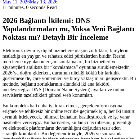
May 11, 2026
May 13, 2026
11 minutes, 0 seconds Read
2026 Bağlantı İkilemi: DNS
Yapılandırmaları mı, Yoksa Yeni Bağlantı
Noktası mı? Detaylı Bir İnceleme
Elektronik devirde, dijital hizmetlere ulaşım zorlukları, bireylerin
rastladığı en yaygın ve rahatsız edici pürüzlerden biridir. Resmi
mercilerce uygulanan erişim sınırlamaları, bu hizmetleri ve
ziyaretçileri aralıksız bir “kovalamaca” oyununa sürüklemektedir.
2026’ya doğru giderken, durumun niteliği köklü bir farklılık
göstermese de, çare yöntemleri ve birey yaklaşımları gelişecektir. Bu
metinde, bağlantı zorluklarının altındaki iki ana faktörü
inceleyeceğiz: DNS (Domain Name System) ayarları ve online
servislerin tazeledikleri güncel web konumları.
Bu kompleks hali daha iyi idrak etmek, gerçek enformasyona
erişmek ve tehlikesiz bir online tecrübe geçirmek için, her iki unsuru
ayrıntılı irdeleyecek, bilimsel izahatları basitleştirecek ve işe yarar
nasihatler vereceğiz. Bu bariyerler, kullanıcı tecrübesini, güvenliği
ve elektronik platformların devamlılığını doğrudan tesir eden
stratejik konulardır. Bu değerlendirmeyle, 2026 ve sonrasında