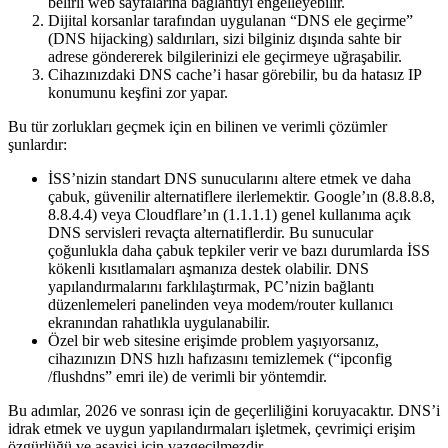
belirli web sayfalarına bağlantıyı engelleyebilir.
Dijital korsanlar tarafından uygulanan “DNS ele geçirme”
(DNS hijacking) saldırıları, sizi bilginiz dışında sahte bir
adrese göndererek bilgilerinizi ele geçirmeye uğraşabilir.
Cihazınızdaki DNS cache’i hasar görebilir, bu da hatasız IP
konumunu keşfini zor yapar.
Bu tür zorlukları geçmek için en bilinen ve verimli çözümler
şunlardır:
İSS’nizin standart DNS sunucularını altere etmek ve daha
çabuk, güvenilir alternatiflere ilerlemektir. Google’ın (8.8.8.8,
8.8.4.4) veya Cloudflare’ın (1.1.1.1) genel kullanıma açık
DNS servisleri revaçta alternatiflerdir. Bu sunucular
çoğunlukla daha çabuk tepkiler verir ve bazı durumlarda İSS
kökenli kısıtlamaları aşmanıza destek olabilir. DNS
yapılandırmalarını farklılaştırmak, PC’nizin bağlantı
düzenlemeleri panelinden veya modem/router kullanıcı
ekranından rahatlıkla uygulanabilir.
Özel bir web sitesine erişimde problem yaşıyorsanız,
cihazınızın DNS hızlı hafızasını temizlemek (“ipconfig
/flushdns” emri ile) de verimli bir yöntemdir.
Bu adımlar, 2026 ve sonrası için de geçerliliğini koruyacaktır. DNS’i
idrak etmek ve uygun yapılandırmaları işletmek, çevrimiçi erişim
özgürlüğü ve asayişi için vazgeçilmezdir.