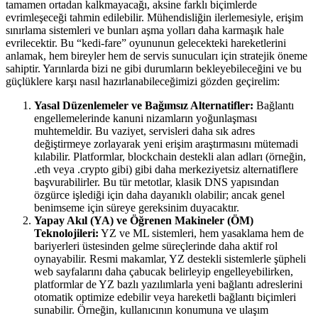
tamamen ortadan kalkmayacağı, aksine farklı biçimlerde
evrimleşeceği tahmin edilebilir. Mühendisliğin ilerlemesiyle, erişim
sınırlama sistemleri ve bunları aşma yolları daha karmaşık hale
evrilecektir. Bu “kedi-fare” oyununun gelecekteki hareketlerini
anlamak, hem bireyler hem de servis sunucuları için stratejik öneme
sahiptir. Yarınlarda bizi ne gibi durumların bekleyebileceğini ve bu
güçlüklere karşı nasıl hazırlanabileceğimizi gözden geçirelim:
Yasal Düzenlemeler ve Bağımsız Alternatifler:
Bağlantı
engellemelerinde kanuni nizamların yoğunlaşması
muhtemeldir. Bu vaziyet, servisleri daha sık adres
değiştirmeye zorlayarak yeni erişim araştırmasını mütemadi
kılabilir. Platformlar, blockchain destekli alan adları (örneğin,
.eth veya .crypto gibi) gibi daha merkeziyetsiz alternatiflere
başvurabilirler. Bu tür metotlar, klasik DNS yapısından
özgürce işlediği için daha dayanıklı olabilir; ancak genel
benimseme için süreye gereksinim duyacaktır.
Yapay Akıl (YA) ve Öğrenen Makineler (ÖM)
Teknolojileri:
YZ ve ML sistemleri, hem yasaklama hem de
bariyerleri üstesinden gelme süreçlerinde daha aktif rol
oynayabilir. Resmi makamlar, YZ destekli sistemlerle şüpheli
web sayfalarını daha çabucak belirleyip engelleyebilirken,
platformlar de YZ bazlı yazılımlarla yeni bağlantı adreslerini
otomatik optimize edebilir veya hareketli bağlantı biçimleri
sunabilir. Örneğin, kullanıcının konumuna ve ulaşım