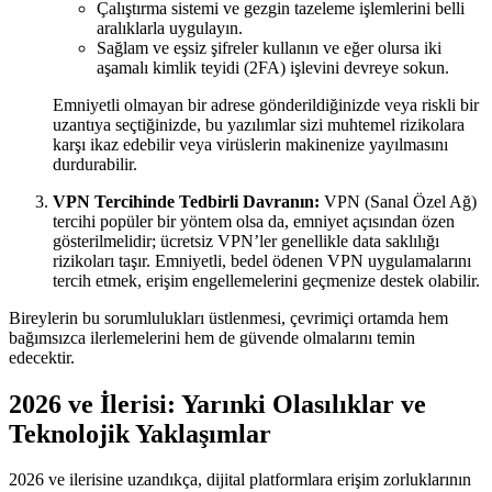
Çalıştırma sistemi ve gezgin tazeleme işlemlerini belli
aralıklarla uygulayın.
Sağlam ve eşsiz şifreler kullanın ve eğer olursa iki
aşamalı kimlik teyidi (2FA) işlevini devreye sokun.
Emniyetli olmayan bir adrese gönderildiğinizde veya riskli bir
uzantıya seçtiğinizde, bu yazılımlar sizi muhtemel rizikolara
karşı ikaz edebilir veya virüslerin makinenize yayılmasını
durdurabilir.
VPN Tercihinde Tedbirli Davranın:
VPN (Sanal Özel Ağ)
tercihi popüler bir yöntem olsa da, emniyet açısından özen
gösterilmelidir; ücretsiz VPN’ler genellikle data saklılığı
rizikoları taşır. Emniyetli, bedel ödenen VPN uygulamalarını
tercih etmek, erişim engellemelerini geçmenize destek olabilir.
Bireylerin bu sorumlulukları üstlenmesi, çevrimiçi ortamda hem
bağımsızca ilerlemelerini hem de güvende olmalarını temin
edecektir.
2026 ve İlerisi: Yarınki Olasılıklar ve
Teknolojik Yaklaşımlar
2026 ve ilerisine uzandıkça, dijital platformlara erişim zorluklarının