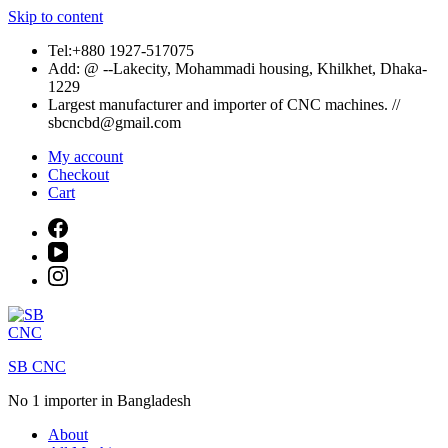
Skip to content
Tel:+880 1927-517075
Add: @ --Lakecity, Mohammadi housing, Khilkhet, Dhaka-
1229
Largest manufacturer and importer of CNC machines. //
sbcncbd@gmail.com
My account
Checkout
Cart
SB CNC
No 1 importer in Bangladesh
About