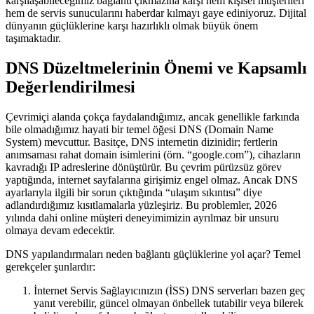
karşılaşabileceğimiz bağlantı çıkmazına karşı hem kişisel müşterileri
hem de servis sunucularını haberdar kılmayı gaye ediniyoruz. Dijital
dünyanın güçlüklerine karşı hazırlıklı olmak büyük önem
taşımaktadır.
DNS Düzeltmelerinin Önemi ve Kapsamlı
Değerlendirilmesi
Çevrimiçi alanda çokça faydalandığımız, ancak genellikle farkında
bile olmadığımız hayati bir temel öğesi DNS (Domain Name
System) mevcuttur. Basitçe, DNS internetin dizinidir; fertlerin
anımsaması rahat domain isimlerini (örn. “google.com”), cihazların
kavradığı IP adreslerine dönüştürür. Bu çevrim pürüzsüz görev
yaptığında, internet sayfalarına girişimiz engel olmaz. Ancak DNS
ayarlarıyla ilgili bir sorun çıktığında “ulaşım sıkıntısı” diye
adlandırdığımız kısıtlamalarla yüzleşiriz. Bu problemler, 2026
yılında dahi online müşteri deneyimimizin ayrılmaz bir unsuru
olmaya devam edecektir.
DNS yapılandırmaları neden bağlantı güçlüklerine yol açar? Temel
gerekçeler şunlardır:
İnternet Servis Sağlayıcınızın (İSS) DNS serverları bazen geç
yanıt verebilir, güncel olmayan önbellek tutabilir veya bilerek