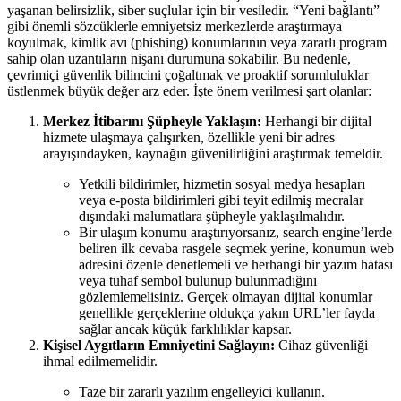
yaşanan belirsizlik, siber suçlular için bir vesiledir. “Yeni bağlantı”
gibi önemli sözcüklerle emniyetsiz merkezlerde araştırmaya
koyulmak, kimlik avı (phishing) konumlarının veya zararlı program
sahip olan uzantıların nişanı durumuna sokabilir. Bu nedenle,
çevrimiçi güvenlik bilincini çoğaltmak ve proaktif sorumluluklar
üstlenmek büyük değer arz eder. İşte önem verilmesi şart olanlar:
Merkez İtibarını Şüpheyle Yaklaşın:
Herhangi bir dijital
hizmete ulaşmaya çalışırken, özellikle yeni bir adres
arayışındayken, kaynağın güvenilirliğini araştırmak temeldir.
Yetkili bildirimler, hizmetin sosyal medya hesapları
veya e-posta bildirimleri gibi teyit edilmiş mecralar
dışındaki malumatlara şüpheyle yaklaşılmalıdır.
Bir ulaşım konumu araştırıyorsanız, search engine’lerde
beliren ilk cevaba rasgele seçmek yerine, konumun web
adresini özenle denetlemeli ve herhangi bir yazım hatası
veya tuhaf sembol bulunup bulunmadığını
gözlemlemelisiniz. Gerçek olmayan dijital konumlar
genellikle gerçeklerine oldukça yakın URL’ler fayda
sağlar ancak küçük farklılıklar kapsar.
Kişisel Aygıtların Emniyetini Sağlayın:
Cihaz güvenliği
ihmal edilmemelidir.
Taze bir zararlı yazılım engelleyici kullanın.