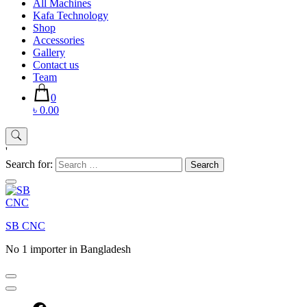
All Machines
Kafa Technology
Shop
Accessories
Gallery
Contact us
Team
0
৳ 0.00
'
Search for:
SB CNC
No 1 importer in Bangladesh