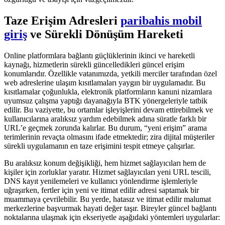
Taze Erişim Adresleri
paribahis mobil
giriş
ve Sürekli Dönüşüm Hareketi
Online platformlara bağlantı güçlüklerinin ikinci ve hareketli
kaynağı, hizmetlerin sürekli güncelledikleri güncel erişim
konumlarıdır. Özellikle vatanımızda, yetkili merciler tarafından özel
web adreslerine ulaşım kısıtlamaları yaygın bir uygulamadır. Bu
kısıtlamalar çoğunlukla, elektronik platformların kanuni nizamlara
uyumsuz çalışma yaptığı dayanağıyla BTK yönergeleriyle tatbik
edilir. Bu vaziyette, bu ortamlar işleyişlerini devam ettirebilmek ve
kullanıcılarına aralıksız yardım edebilmek adına süratle farklı bir
URL’e geçmek zorunda kalırlar. Bu durum, “yeni erişim” arama
terimlerinin revaçta olmasını ifade etmektedir; zira dijital müşteriler
sürekli uygulamanın en taze erişimini tespit etmeye çalışırlar.
Bu aralıksız konum değişikliği, hem hizmet sağlayıcıları hem de
kişiler için zorluklar yaratır. Hizmet sağlayıcıları yeni URL tescili,
DNS kayıt yenilemeleri ve kullanıcı yönlendirme işlemleriyle
uğraşırken, fertler için yeni ve itimat edilir adresi saptamak bir
muammaya çevrilebilir. Bu yerde, hatasız ve itimat edilir malumat
merkezlerine başvurmak hayati değer taşır. Bireyler güncel bağlantı
noktalarına ulaşmak için ekseriyetle aşağıdaki yöntemleri uygularlar: