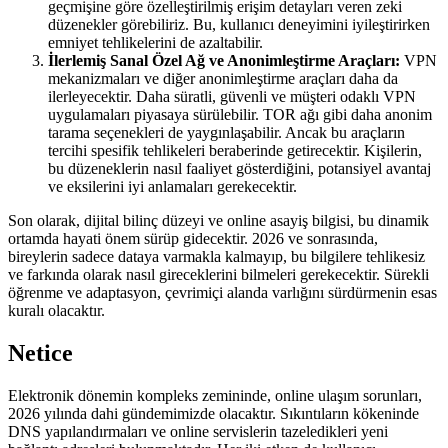
geçmişine göre özelleştirilmiş erişim detayları veren zeki
düzenekler görebiliriz. Bu, kullanıcı deneyimini iyileştirirken
emniyet tehlikelerini de azaltabilir.
İlerlemiş Sanal Özel Ağ ve Anonimleştirme Araçları:
VPN
mekanizmaları ve diğer anonimleştirme araçları daha da
ilerleyecektir. Daha süratli, güvenli ve müşteri odaklı VPN
uygulamaları piyasaya sürülebilir. TOR ağı gibi daha anonim
tarama seçenekleri de yaygınlaşabilir. Ancak bu araçların
tercihi spesifik tehlikeleri beraberinde getirecektir. Kişilerin,
bu düzeneklerin nasıl faaliyet gösterdiğini, potansiyel avantaj
ve eksilerini iyi anlamaları gerekecektir.
Son olarak, dijital bilinç düzeyi ve online asayiş bilgisi, bu dinamik
ortamda hayati önem sürüp gidecektir. 2026 ve sonrasında,
bireylerin sadece dataya varmakla kalmayıp, bu bilgilere tehlikesiz
ve farkında olarak nasıl gireceklerini bilmeleri gerekecektir. Sürekli
öğrenme ve adaptasyon, çevrimiçi alanda varlığını sürdürmenin esas
kuralı olacaktır.
Netice
Elektronik dönemin kompleks zemininde, online ulaşım sorunları,
2026 yılında dahi gündemimizde olacaktır. Sıkıntıların kökeninde
DNS yapılandırmaları ve online servislerin tazeledikleri yeni