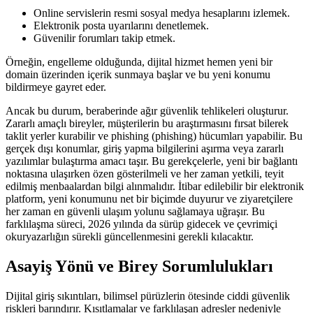
Online servislerin resmi sosyal medya hesaplarını izlemek.
Elektronik posta uyarılarını denetlemek.
Güvenilir forumları takip etmek.
Örneğin, engelleme olduğunda, dijital hizmet hemen yeni bir
domain üzerinden içerik sunmaya başlar ve bu yeni konumu
bildirmeye gayret eder.
Ancak bu durum, beraberinde ağır güvenlik tehlikeleri oluşturur.
Zararlı amaçlı bireyler, müşterilerin bu araştırmasını fırsat bilerek
taklit yerler kurabilir ve phishing (phishing) hücumları yapabilir. Bu
gerçek dışı konumlar, giriş yapma bilgilerini aşırma veya zararlı
yazılımlar bulaştırma amacı taşır. Bu gerekçelerle, yeni bir bağlantı
noktasına ulaşırken özen gösterilmeli ve her zaman yetkili, teyit
edilmiş menbaalardan bilgi alınmalıdır. İtibar edilebilir bir elektronik
platform, yeni konumunu net bir biçimde duyurur ve ziyaretçilere
her zaman en güvenli ulaşım yolunu sağlamaya uğraşır. Bu
farklılaşma süreci, 2026 yılında da sürüp gidecek ve çevrimiçi
okuryazarlığın sürekli güncellenmesini gerekli kılacaktır.
Asayiş Yönü ve Birey Sorumlulukları
Dijital giriş sıkıntıları, bilimsel pürüzlerin ötesinde ciddi güvenlik
riskleri barındırır. Kısıtlamalar ve farklılaşan adresler nedeniyle