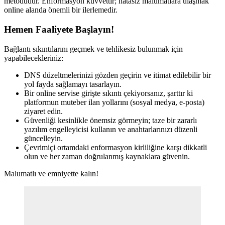
metodudur. Enformasyon kuvvettir; hatasız malumatlara ulaşmak
online alanda önemli bir ilerlemedir.
Hemen Faaliyete Başlayın!
Bağlantı sıkıntılarını geçmek ve tehlikesiz bulunmak için
yapabilecekleriniz:
DNS düzeltmelerinizi gözden geçirin ve itimat edilebilir bir
yol fayda sağlamayı tasarlayın.
Bir online servise girişte sıkıntı çekiyorsanız, şarttır ki
platformun muteber ilan yollarını (sosyal medya, e-posta)
ziyaret edin.
Güvenliği kesinlikle önemsiz görmeyin; taze bir zararlı
yazılım engelleyicisi kullanın ve anahtarlarınızı düzenli
güncelleyin.
Çevrimiçi ortamdaki enformasyon kirliliğine karşı dikkatli
olun ve her zaman doğrulanmış kaynaklara güvenin.
Malumatlı ve emniyette kalın!